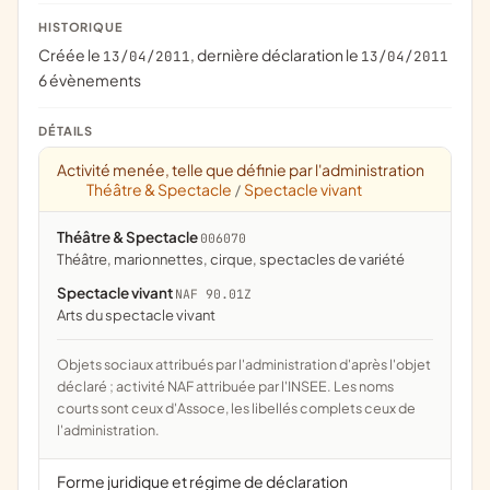
HISTORIQUE
Créée le
, dernière déclaration le
13/04/2011
13/04/2011
6 évènements
DÉTAILS
Activité menée, telle que définie par l'administration
Théâtre & Spectacle
Spectacle vivant
/
Théâtre & Spectacle
006070
théâtre, marionnettes, cirque, spectacles de variété
Spectacle vivant
NAF 90.01Z
Arts du spectacle vivant
Objets sociaux attribués par l'administration d'après l'objet
déclaré ; activité NAF attribuée par l'INSEE. Les noms
courts sont ceux d'Assoce, les libellés complets ceux de
l'administration.
Forme juridique et régime de déclaration