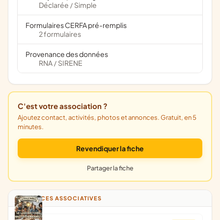
Déclarée
Simple
/
Formulaires CERFA pré-remplis
2 formulaires
Provenance des données
RNA
SIRENE
/
C'est votre association ?
Ajoutez contact, activités, photos et annonces. Gratuit, en 5
minutes.
Revendiquer la fiche
Partager la fiche
ANNONCES ASSOCIATIVES