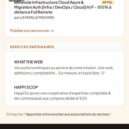
Bénévole Infrastructure Cloud Azure &
APPEL
Migration Auth [Infra / DevOps / Cloud] H/F - 100% à
distance Full Remote
par LA FAMILLE MAGHEN
Publiez vos annonces
->
SERVICES PARTENAIRES
WHAT THE WEB
Vos outils numériques au service de votre mission : site web,
adhésions, comptabilité… Sur mesure, et à prix libre. 💡
HAPPI SCOP
Happï Scop est une coopérative d’expertise comptable &
de commissariat aux comptes dédié à l'ESS
Entreprise ?
Apportez votre soutien aux associations du secteur
!