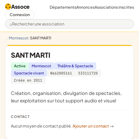
Assoce
Départements
Annonces
Associations inscrites
Connexion
Rechercher une association
Montescot
SANT MARTI
SANT MARTI
Active
Montescot
Théâtre & Spectacle
Spectacle vivant
W662005161
533111720
Créée en 2011
création, organisation, divulgation de spectacles,
leur exploitation sur tout support audio et visuel
CONTACT
Aucun moyen de contact publié.
Ajouter un contact
->