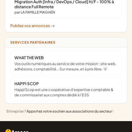
Migration Auth [Infra / DevOps / Cloud] H/F - 100% à
distance Full Remote
par LA FAMILLE MAGHEN
Publiez vos annonces
->
SERVICES PARTENAIRES
WHAT THE WEB
Vos outils numériques au service de votre mission : site web,
adhésions, comptabilité… Sur mesure, et à prix libre. 💡
HAPPI SCOP
Happï Scop est une coopérative d’expertise comptable &
de commissariat aux comptes dédié à l'ESS
Entreprise ?
Apportez votre soutien aux associations du secteur
!