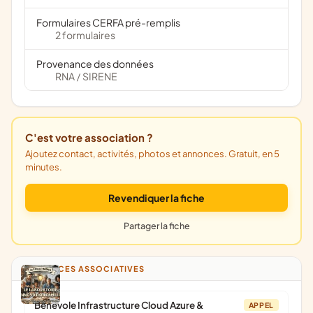
Formulaires CERFA pré-remplis
2 formulaires
Provenance des données
RNA
SIRENE
/
C'est votre association ?
Ajoutez contact, activités, photos et annonces. Gratuit, en 5
minutes.
Revendiquer la fiche
Partager la fiche
ANNONCES ASSOCIATIVES
Bénévole Infrastructure Cloud Azure &
APPEL