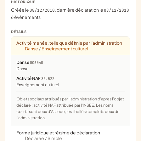
HISTORIQUE
Créée le
, dernière déclaration le
08/12/2010
08/12/2010
6 évènements
DÉTAILS
Activité menée, telle que définie par l'administration
Danse
Enseignement culturel
/
Danse
006040
danse
Activité NAF
85.52Z
Enseignement culturel
Objets sociaux attribués par l'administration d'après l'objet
déclaré ; activité NAF attribuée par l'INSEE. Les noms
courts sont ceux d'Assoce, les libellés complets ceux de
l'administration.
Forme juridique et régime de déclaration
Déclarée
Simple
/