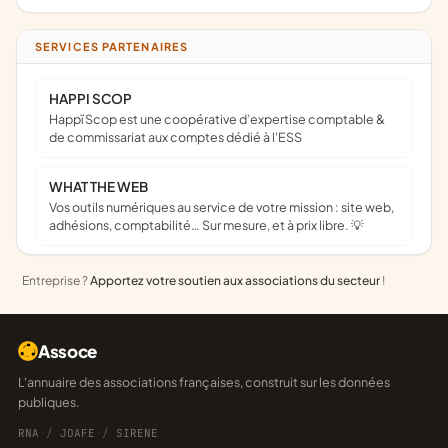
SERVICES PARTENAIRES
HAPPI SCOP
Happï Scop est une coopérative d’expertise comptable &
de commissariat aux comptes dédié à l'ESS
WHAT THE WEB
Vos outils numériques au service de votre mission : site web,
adhésions, comptabilité… Sur mesure, et à prix libre. 💡
Entreprise ?
Apportez votre soutien aux associations du secteur
!
Assoce
L'annuaire des associations françaises, construit sur les données
publiques.
RNA
/
JOAFE
/
SIRENE