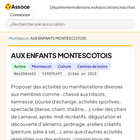
Assoce
Départements
Annonces
Associations inscrites
Connexion
Rechercher une association
Montescot
AUX ENFANTS MONTESCOTOIS
AUX ENFANTS MONTESCOTOIS
Active
Montescot
Culture
Centres de loisirs
W662004652
539095497
Créée en 2010
proposer des activités ou manifestations diverses
aux membres comme : chasse aux trésors,
kermesse, bourse d'échange, activités sportives,
spectacle (danse, chant, théâtre,...), créer des chars
de carnaval, après-midi récréatifs, dégustation et
découverte d'aliments, jardinage, ateliers créatifs
(peinture, pâte à sel,...), ainsi que d'autres activités
réalisables par des enfants ; organisation de