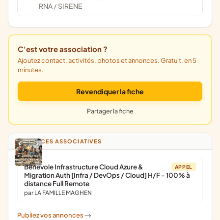
RNA
SIRENE
/
C'est votre association ?
Ajoutez contact, activités, photos et annonces. Gratuit, en 5
minutes.
Revendiquer la fiche
Partager la fiche
ANNONCES ASSOCIATIVES
Bénévole Infrastructure Cloud Azure &
APPEL
Migration Auth [Infra / DevOps / Cloud] H/F - 100% à
distance Full Remote
par LA FAMILLE MAGHEN
Publiez vos annonces
->