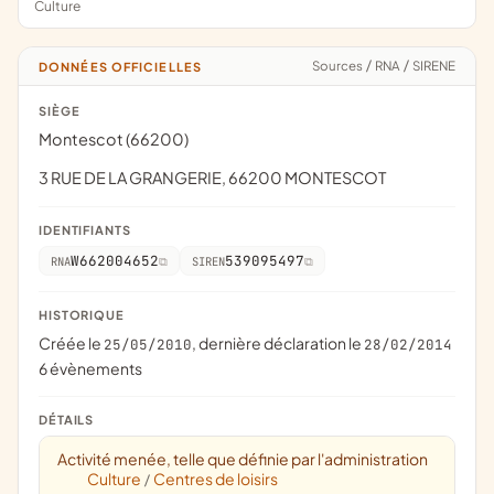
Culture
Sources
/
RNA
/
SIRENE
DONNÉES OFFICIELLES
SIÈGE
Montescot (66200)
3 RUE DE LA GRANGERIE, 66200 MONTESCOT
IDENTIFIANTS
W662004652
539095497
RNA
SIREN
HISTORIQUE
Créée le
, dernière déclaration le
25/05/2010
28/02/2014
6 évènements
DÉTAILS
Activité menée, telle que définie par l'administration
Culture
Centres de loisirs
/