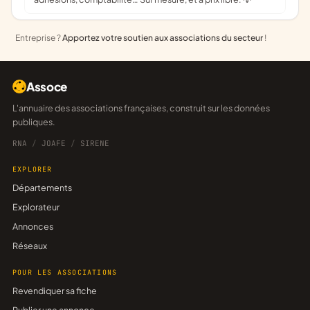
Entreprise ?
Apportez votre soutien aux associations du secteur
!
Assoce
L'annuaire des associations françaises, construit sur les données
publiques.
RNA
/
JOAFE
/
SIRENE
EXPLORER
Départements
Explorateur
Annonces
Réseaux
POUR LES ASSOCIATIONS
Revendiquer sa fiche