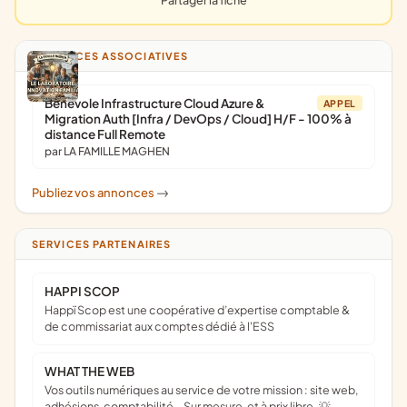
Partager la fiche
ANNONCES ASSOCIATIVES
Bénévole Infrastructure Cloud Azure &
APPEL
Migration Auth [Infra / DevOps / Cloud] H/F - 100% à
distance Full Remote
par LA FAMILLE MAGHEN
Publiez vos annonces
->
SERVICES PARTENAIRES
HAPPI SCOP
Happï Scop est une coopérative d’expertise comptable &
de commissariat aux comptes dédié à l'ESS
WHAT THE WEB
Vos outils numériques au service de votre mission : site web,
adhésions, comptabilité… Sur mesure, et à prix libre. 💡