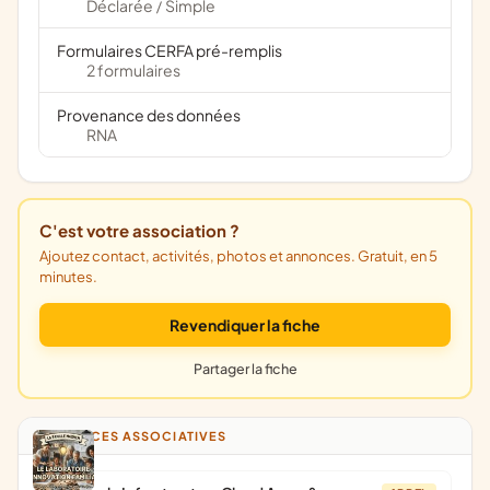
Déclarée
Simple
/
Formulaires CERFA pré-remplis
2 formulaires
Provenance des données
RNA
C'est votre association ?
Ajoutez contact, activités, photos et annonces. Gratuit, en 5
minutes.
Revendiquer la fiche
Partager la fiche
ANNONCES ASSOCIATIVES