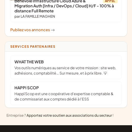
Bénévole Infrastructure Cloud Azure &
APPEL
Migration Auth [Infra / DevOps / Cloud] H/F - 100% à
distance Full Remote
par LA FAMILLE MAGHEN
Publiez vos annonces
->
SERVICES PARTENAIRES
WHAT THE WEB
Vos outils numériques au service de votre mission : site web,
adhésions, comptabilité… Sur mesure, et à prix libre. 💡
HAPPI SCOP
Happï Scop est une coopérative d’expertise comptable &
de commissariat aux comptes dédié à l'ESS
Entreprise ?
Apportez votre soutien aux associations du secteur
!