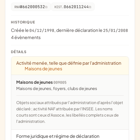
W662000532
0662011244
RNA
HIST.
HISTORIQUE
Créée le
, dernière déclaration le
04/12/1998
25/01/2008
4 évènements
DÉTAILS
Activité menée, telle que définie par l'administration
Maisons de jeunes
Maisons de jeunes
009005
maisons de jeunes, foyers, clubs de jeunes
Objets sociaux attribués par l'administration d'après l'objet
déclaré ; activité NAF attribuée par l'INSEE. Les noms
courts sont ceux d'Assoce, les libellés complets ceux de
l'administration.
Forme juridique et régime de déclaration