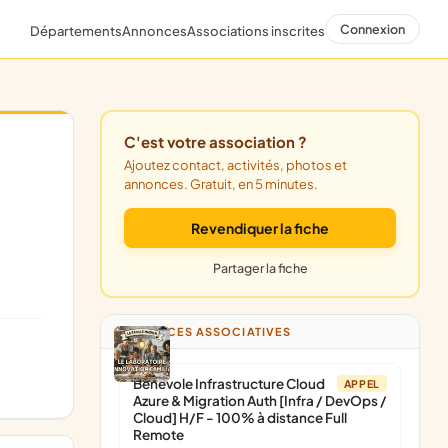
Connexion
Départements
Annonces
Associations inscrites
C'est votre association ?
Ajoutez contact, activités, photos et
annonces. Gratuit, en 5 minutes.
Revendiquer la fiche
Partager la fiche
ANNONCES ASSOCIATIVES
Bénévole Infrastructure Cloud
APPEL
Azure & Migration Auth [Infra / DevOps /
Cloud] H/F - 100% à distance Full
Remote