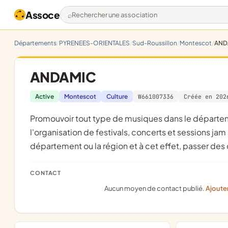
Assoce
Rechercher une association
Départements
PYRENEES-ORIENTALES
Sud-Roussillon
Montescot
AND
ANDAMIC
Active
Montescot
Culture
W661007336
Créée en 202
promouvoir tout type de musiques dans le département des Pyrénées orientales et région Occitanie par
l'organisation de festivals, concerts et sessions ja
département ou la région et à cet effet, passer de
CONTACT
Aucun moyen de contact publié.
Ajoute