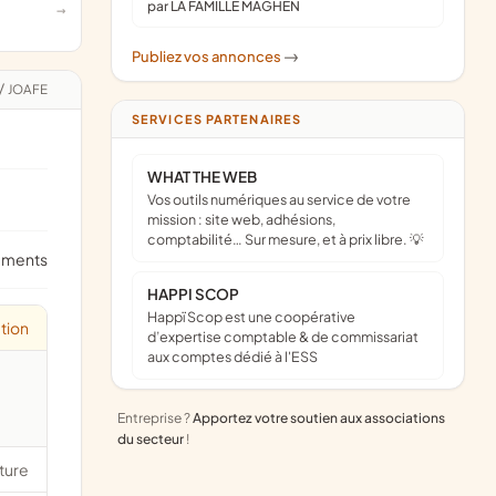
par LA FAMILLE MAGHEN
Publiez vos annonces
->
/
JOAFE
SERVICES PARTENAIRES
WHAT THE WEB
Vos outils numériques au service de votre
mission : site web, adhésions,
comptabilité… Sur mesure, et à prix libre. 💡
ements
HAPPI SCOP
Happï Scop est une coopérative
tion
d’expertise comptable & de commissariat
aux comptes dédié à l'ESS
Entreprise ?
Apportez votre soutien aux associations
du secteur
!
ture