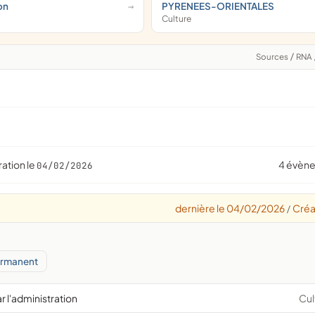
on
PYRENEES-ORIENTALES
Culture
Sources
/
RNA
ration le
4 évèn
04/02/2026
dernière le 04/02/2026
Créa
/
ermanent
r l'administration
Cul