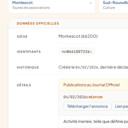
Montescot
Sud-Roussill
Toutes les associations
Culture
DONNÉES OFFICIELLES
Montescot (66200)
SIÈGE
W661007336
IDENTIFIANTS
RNA
Créée le
, dernière décla
04/02/2026
HISTORIQUE
Publications au Journal Officiel
DÉTAILS
04/02/2026
CRÉATION
Télécharger l'annonce
Lien p
Activité menée, telle que définie pa