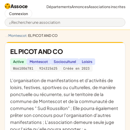
Assoce
Départements
Annonces
Associations inscrites
Connexion
Rechercher une association
Montescot
EL PICOT AND CO
EL PICOT AND CO
Active
Montescot
Socioculturel
Loisirs
W661006781
924315625
Créée en 2023
L'organisation de manifestations et d'activités de
loisirs, festives, sportives ou culturelles, de manière
ponctuelle ou récurrente, sur le territoire de la
commune de Montescot et de la communauté de
communes " Sud Roussillon" ; Elle pourra également
prêter son concours pour l'organisation d'autres
manifestations ; L'association demeure seule juge
pour l'aide qu'elle pourra apporter ; »