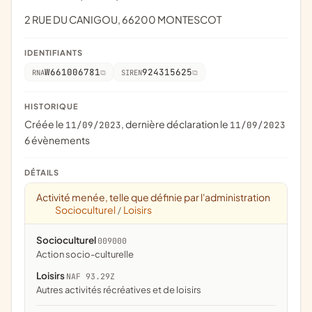
2 RUE DU CANIGOU, 66200 MONTESCOT
IDENTIFIANTS
W661006781
924315625
RNA
SIREN
HISTORIQUE
Créée le
, dernière déclaration le
11/09/2023
11/09/2023
6 évènements
DÉTAILS
Activité menée, telle que définie par l'administration
Socioculturel
Loisirs
/
Socioculturel
009000
action socio-culturelle
Loisirs
NAF 93.29Z
Autres activités récréatives et de loisirs