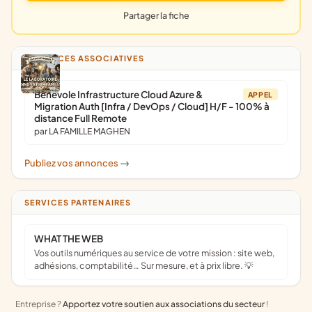
Partager la fiche
ANNONCES ASSOCIATIVES
Bénévole Infrastructure Cloud Azure &
APPEL
Migration Auth [Infra / DevOps / Cloud] H/F - 100% à
distance Full Remote
par LA FAMILLE MAGHEN
Publiez vos annonces
->
SERVICES PARTENAIRES
WHAT THE WEB
Vos outils numériques au service de votre mission : site web,
adhésions, comptabilité… Sur mesure, et à prix libre. 💡
Entreprise ?
Apportez votre soutien aux associations du secteur
!