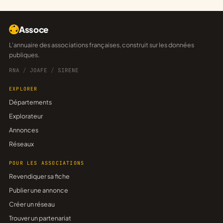
Assoce
L'annuaire des associations françaises, construit sur les données
publiques.
RNA
/
JOAFE
/
SIRENE
EXPLORER
Départements
Explorateur
Annonces
Réseaux
POUR LES ASSOCIATIONS
Revendiquer sa fiche
Publier une annonce
Créer un réseau
Trouver un partenariat