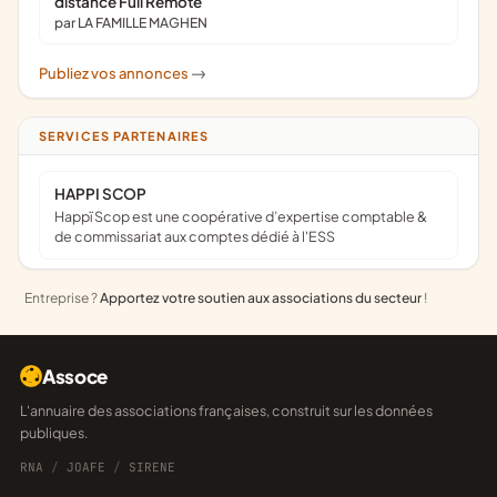
distance Full Remote
par LA FAMILLE MAGHEN
Publiez vos annonces
->
SERVICES PARTENAIRES
HAPPI SCOP
Happï Scop est une coopérative d’expertise comptable &
de commissariat aux comptes dédié à l'ESS
Entreprise ?
Apportez votre soutien aux associations du secteur
!
Assoce
L'annuaire des associations françaises, construit sur les données
publiques.
RNA
/
JOAFE
/
SIRENE