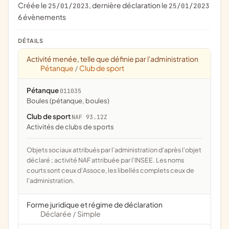
Créée le
, dernière déclaration le
25/01/2023
25/01/2023
6 évènements
DÉTAILS
Activité menée, telle que définie par l'administration
Pétanque
Club de sport
/
Pétanque
011035
Boules (pétanque, boules)
Club de sport
NAF 93.12Z
Activités de clubs de sports
Objets sociaux attribués par l'administration d'après l'objet
déclaré ; activité NAF attribuée par l'INSEE. Les noms
courts sont ceux d'Assoce, les libellés complets ceux de
l'administration.
Forme juridique et régime de déclaration
Déclarée
Simple
/