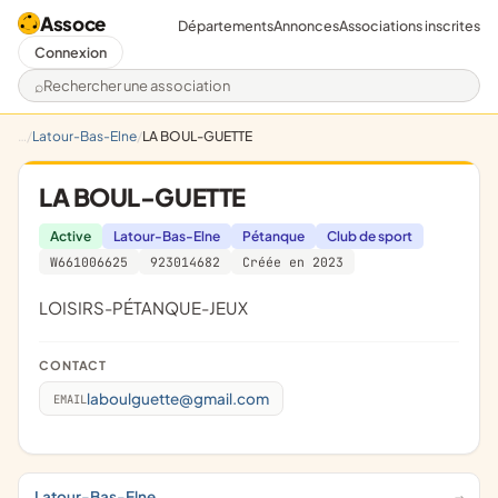
Assoce
Départements
Annonces
Associations inscrites
Connexion
Rechercher une association
Latour-Bas-Elne
LA BOUL-GUETTE
LA BOUL-GUETTE
Active
Latour-Bas-Elne
Pétanque
Club de sport
W661006625
923014682
Créée en 2023
lOISIRS-PÉTANQUE-JEUX
CONTACT
laboulguette@gmail.com
EMAIL
Latour-Bas-Elne