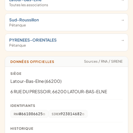
Toutes les associations
Sud-Roussillon
Pétanque
PYRENEES-ORIENTALES
Pétanque
Sources
/
RNA
/
SIRENE
DONNÉES OFFICIELLES
SIÈGE
Latour-Bas-Elne (66200)
6 RUE DU PRESSOIR, 66200 LATOUR-BAS-ELNE
IDENTIFIANTS
W661006625
923014682
RNA
SIREN
HISTORIQUE