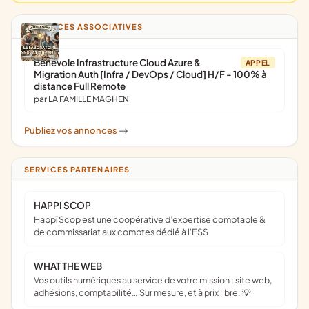
ANNONCES ASSOCIATIVES
Bénévole Infrastructure Cloud Azure &
APPEL
Migration Auth [Infra / DevOps / Cloud] H/F - 100% à
distance Full Remote
par LA FAMILLE MAGHEN
Publiez vos annonces
->
SERVICES PARTENAIRES
HAPPI SCOP
Happï Scop est une coopérative d’expertise comptable &
de commissariat aux comptes dédié à l'ESS
WHAT THE WEB
Vos outils numériques au service de votre mission : site web,
adhésions, comptabilité… Sur mesure, et à prix libre. 💡