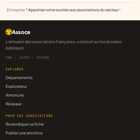
Entreprise ?
Apportez votre soutien aux associations du secteur
!
Assoce
L'annuaire des associations françaises, construit sur les données
publiques.
RNA
/
JOAFE
/
SIRENE
EXPLORER
Départements
Explorateur
Annonces
Réseaux
POUR LES ASSOCIATIONS
Revendiquer sa fiche
Publier une annonce