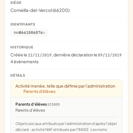
SIÈGE
Corneilla-del-Vercol (66200)
IDENTIFIANTS
W661006076
RNA
HISTORIQUE
Créée le
, dernière déclaration le
22/11/2019
09/12/2019
4 évènements
DÉTAILS
Activité menée, telle que définie par l'administration
Parents d'élèves
Parents d'élèves
015005
parents d'élèves
Objets sociaux attribués par l'administration d'après l'objet
déclaré ; activité NAF attribuée par l'INSEE. Les noms