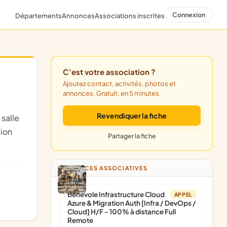
Connexion
Départements
Annonces
Associations inscrites
C'est votre association ?
Ajoutez contact, activités, photos et
annonces. Gratuit, en 5 minutes.
Revendiquer la fiche
tion
Partager la fiche
ANNONCES ASSOCIATIVES
Bénévole Infrastructure Cloud
APPEL
Azure & Migration Auth [Infra / DevOps /
Cloud] H/F - 100% à distance Full
Remote