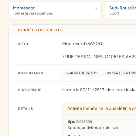
Montescot
Sud-Roussill
Toutes les associations
Sport
DONNÉES OFFICIELLES
Montescot (66200)
SIÈGE
7 RUE DES ROUGES-GORGES, 66
W661002667
841164189
IDENTIFIANTS
RNA
SIREN
Créée le
, dernière décla
07/11/2017
HISTORIQUE
Activité menée, telle que définie pa
DÉTAILS
Sport
011000
Sports, activités de plein air