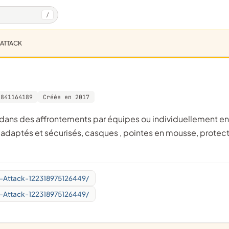
/
 ATTACK
841164189
Créée en 2017
iels adaptés et sécurisés, casques , pointes en mousse, protec
-Attack-122318975126449/
-Attack-122318975126449/