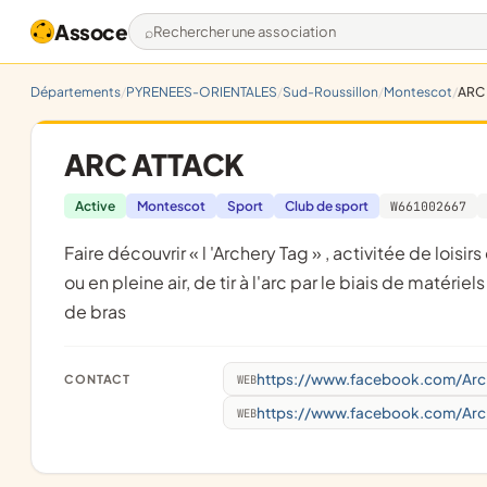
Assoce
Rechercher une association
Départements
PYRENEES-ORIENTALES
Sud-Roussillon
Montescot
ARC
ARC ATTACK
Active
Montescot
Sport
Club de sport
W661002667
faire découvrir « l 'Archery Tag » , activitée de loisirs dans des affrontements par équipes ou individuellement en salle
ou en pleine air, de tir à l'arc par le biais de matér
de bras
https://www.facebook.com/Arc
CONTACT
WEB
https://www.facebook.com/Arc
WEB