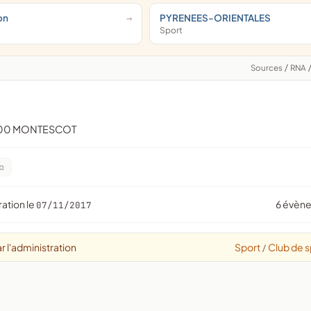
on
PYRENEES-ORIENTALES
Sport
Sources
/
RNA
200 MONTESCOT
ration le
6 évèn
07/11/2017
r l'administration
Sport
Club de s
/