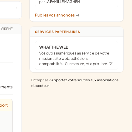
par LA FAMILLE MAGHEN
Publiez vos annonces
->
/
SIRENE
SERVICES PARTENAIRES
WHAT THE WEB
Vos outils numériques au service de votre
mission : site web, adhésions,
comptabilité… Sur mesure, et à prix libre. 💡
Entreprise ?
Apportez votre soutien aux associations
du secteur
!
ements
port