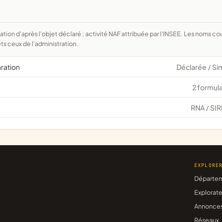
ts ceux de l'administration.
aration
Déclarée
Si
/
2 formula
RNA
SIR
/
EXPLORE
Départe
Explorate
Annonce
Réseaux