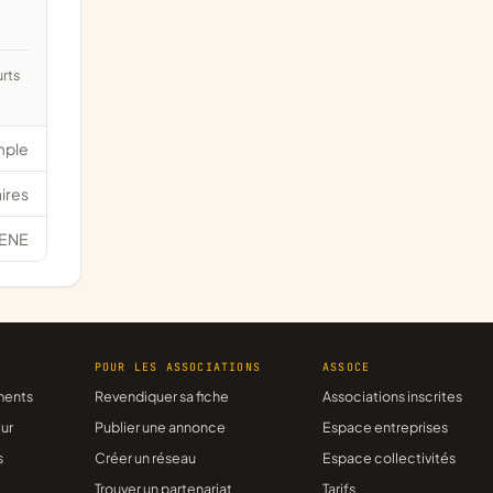
mple
ires
ENE
R
POUR LES ASSOCIATIONS
ASSOCE
ments
Revendiquer sa fiche
Associations inscrites
ur
Publier une annonce
Espace entreprises
s
Créer un réseau
Espace collectivités
Trouver un partenariat
Tarifs