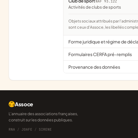
Club de sport
NAF 93.12Z
Activités de clubs de sports
Objets sociaux attribués par l'administration d'après l'objet déclaré ; activité NAF attribuée par l'INSEE. Les noms courts
sont ceux d'Assoce, les libellés comple
Forme juridique et régime de décl
Formulaires CERFA pré-remplis
Provenance des données
Assoce
L'annuaire des associations françaises,
construit sur les données publiques.
RNA
/
JOAFE
/
SIRENE