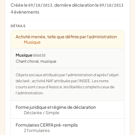
Créée le
, dernière déclaration le
09/10/2013
09/10/2013
4 évènements
DÉTAILS
Activité menée, telle que définie par l'administration
Musique
Musique
006030
chant choral, musique
Objets sociaux attribués par l'administration d'après l'objet
déclaré ; activité NAF attribuée par l'INSEE. Les noms
courts sont ceux d'Assoce, les libellés complets ceux de
l'administration.
Forme juridique et régime de déclaration
Déclarée
Simple
/
Formulaires CERFA pré-remplis
2 formulaires