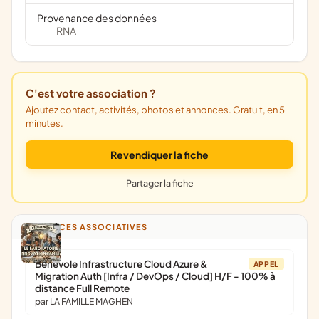
Provenance des données
RNA
C'est votre association ?
Ajoutez contact, activités, photos et annonces. Gratuit, en 5
minutes.
Revendiquer la fiche
Partager la fiche
ANNONCES ASSOCIATIVES
Bénévole Infrastructure Cloud Azure &
APPEL
Migration Auth [Infra / DevOps / Cloud] H/F - 100% à
distance Full Remote
par LA FAMILLE MAGHEN