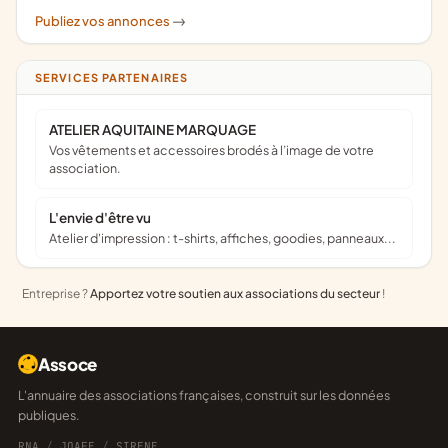
Publiez vos annonces
->
SERVICES PARTENAIRES
ATELIER AQUITAINE MARQUAGE
Vos vêtements et accessoires brodés à l’image de votre
association.
L'envie d'être vu
Atelier d'impression : t-shirts, affiches, goodies, panneaux...
Entreprise ?
Apportez votre soutien aux associations du secteur
!
Assoce
L'annuaire des associations françaises, construit sur les données
publiques.
RNA
/
JOAFE
/
SIRENE