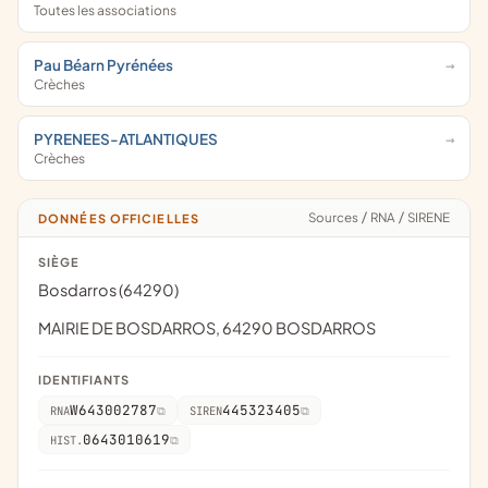
Toutes les associations
Pau Béarn Pyrénées
Crèches
PYRENEES-ATLANTIQUES
Crèches
Sources
/
RNA
/
SIRENE
DONNÉES OFFICIELLES
SIÈGE
Bosdarros (64290)
MAIRIE DE BOSDARROS, 64290 BOSDARROS
IDENTIFIANTS
W643002787
445323405
RNA
SIREN
0643010619
HIST.