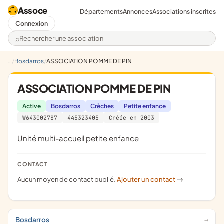
Assoce
Départements
Annonces
Associations inscrites
Connexion
Rechercher une association
Bosdarros
ASSOCIATION POMME DE PIN
ASSOCIATION POMME DE PIN
Active
Bosdarros
Crèches
Petite enfance
W643002787
445323405
Créée en 2003
unité multi-accueil petite enfance
CONTACT
Aucun moyen de contact publié.
Ajouter un contact
->
Bosdarros