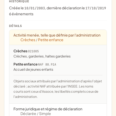
HISTORIQUE
Créée le
, dernière déclaration le
10/01/2003
17/10/2019
6 évènements
DÉTAILS
Activité menée, telle que définie par l'administration
Crèches
Petite enfance
/
Crèches
021005
crèches, garderies, haltes garderies
Petite enfance
NAF 88.91A
Accueil de jeunes enfants
Objets sociaux attribués par l'administration d'après l'objet
déclaré ; activité NAF attribuée par l'INSEE. Les noms
courts sont ceux d'Assoce, les libellés complets ceux de
l'administration.
Forme juridique et régime de déclaration
Déclarée
Simple
/