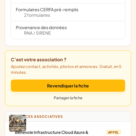
Formulaires CERFA pré-remplis
2 formulaires
Provenance des données
RNA
SIRENE
/
C'est votre association ?
Ajoutez contact, activités, photos et annonces. Gratuit, en 5
minutes.
Revendiquer la fiche
Partager la fiche
ANNONCES ASSOCIATIVES
Bénévole Infrastructure Cloud Azure &
APPEL