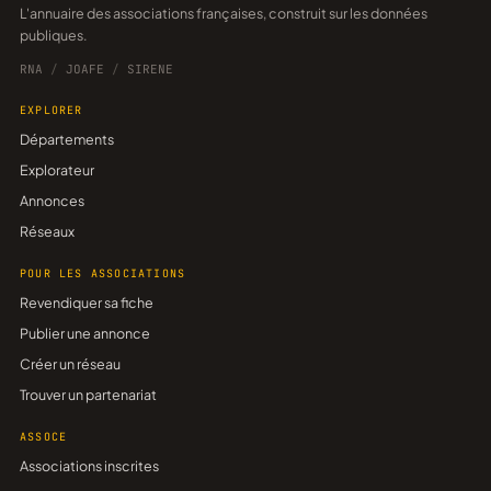
L'annuaire des associations françaises, construit sur les données
publiques.
RNA
/
JOAFE
/
SIRENE
EXPLORER
Départements
Explorateur
Annonces
Réseaux
POUR LES ASSOCIATIONS
Revendiquer sa fiche
Publier une annonce
Créer un réseau
Trouver un partenariat
ASSOCE
Associations inscrites