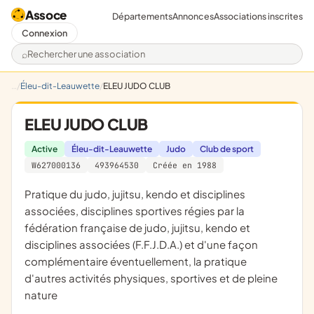
Assoce
Départements
Annonces
Associations inscrites
Connexion
Rechercher une association
Éleu-dit-Leauwette
ELEU JUDO CLUB
ELEU JUDO CLUB
Active
Éleu-dit-Leauwette
Judo
Club de sport
W627000136
493964530
Créée en 1988
pratique du judo, jujitsu, kendo et disciplines
associées, disciplines sportives régies par la
fédération française de judo, jujitsu, kendo et
disciplines associées (F.F.J.D.A.) et d'une façon
complémentaire éventuellement, la pratique
d'autres activités physiques, sportives et de pleine
nature