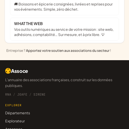
🚚 Boissons et épicerie consignées, livrées et reprises pour
vos événements. Simple, zéro déchet.
WHAT THE WEB
Vos outils numériques au service de votre mission : site web,
adhésions, comptabilité… Sur mesure, et à prix libre. 💡
Entreprise ?
Apportez votre soutien aux associations du secteur
!
Assoce
L'annuaire des associations françaises, construit sur les données
publiques.
RNA
/
JOAFE
/
SIRENE
EXPLORER
Départements
Explorateur