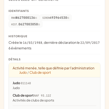
IDENTIFIANTS
W627000136
493964530
RNA
SIREN
0627003050
HIST.
HISTORIQUE
Créée le
, dernière déclaration le
16/03/1988
22/09/2017
6 évènements
DÉTAILS
Activité menée, telle que définie par l'administration
Judo
Club de sport
/
Judo
011140
Judo
Club de sport
NAF 93.12Z
Activités de clubs de sports