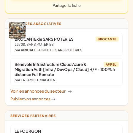
Partager la fiche
ANNONCES ASSOCIATIVES
BROCANTE de SARS POTERIES
BROCANTE
23/08
, SARS POTERIES
par AMICALE LAIQUE DE SARS POTERIES
Bénévole Infrastructure Cloud Azure &
APPEL
Migration Auth [Infra / DevOps / Cloud] H/F - 100% à
distance Full Remote
par LA FAMILLE MAGHEN
Voir les annonces du secteur
->
Publiez vos annonces
->
SERVICES PARTENAIRES
LE FOURGON