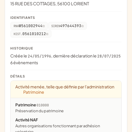
15 RUE DES COTTAGES, 56100 LORIENT
IDENTIFIANTS
W561002944
497644393
RNA
SIREN
0561010212
HIST.
HISTORIQUE
Créée le
, dernière déclaration le
24/05/1996
28/07/2025
6 évènements
DÉTAILS
Activité menée, telle que définie par l'administration
Patrimoine
Patrimoine
010000
préservation du patrimoine
Activité NAF
Autres organisations fonctionnant par adhésion
volontaire