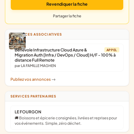
Revendiquer la fiche
Partager la fiche
ANNONCES ASSOCIATIVES
Bénévole Infrastructure Cloud Azure &
APPEL
Migration Auth [Infra / DevOps / Cloud] H/F - 100% à
distance Full Remote
par LA FAMILLE MAGHEN
Publiez vos annonces
->
SERVICES PARTENAIRES
LE FOURGON
🚚 Boissons et épicerie consignées, livrées et reprises pour
vos événements. Simple, zéro déchet.