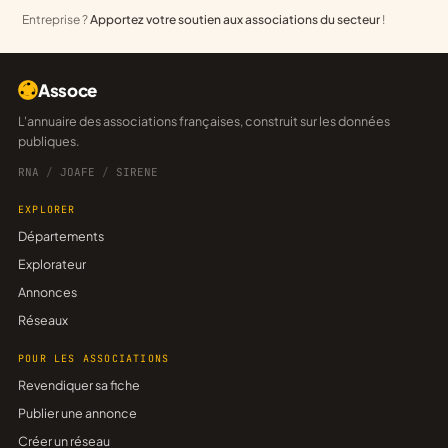
Entreprise ?
Apportez votre soutien aux associations du secteur
!
Assoce
L'annuaire des associations françaises, construit sur les données
publiques.
RNA
/
JOAFE
/
SIRENE
EXPLORER
Départements
Explorateur
Annonces
Réseaux
POUR LES ASSOCIATIONS
Revendiquer sa fiche
Publier une annonce
Créer un réseau