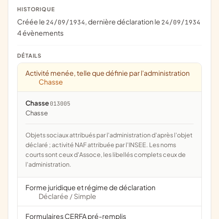
HISTORIQUE
Créée le
, dernière déclaration le
24/09/1934
24/09/1934
4 évènements
DÉTAILS
Activité menée, telle que définie par l'administration
Chasse
Chasse
013005
chasse
Objets sociaux attribués par l'administration d'après l'objet
déclaré ; activité NAF attribuée par l'INSEE. Les noms
courts sont ceux d'Assoce, les libellés complets ceux de
l'administration.
Forme juridique et régime de déclaration
Déclarée
Simple
/
Formulaires CERFA pré-remplis