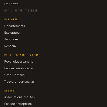
publiques.
RNA
/
JOAFE
/
SIRENE
EXPLORER
Départements
Explorateur
Annonces
Réseaux
POUR LES ASSOCIATIONS
Revendiquer sa fiche
Publier une annonce
Créer un réseau
Trouver un partenariat
ASSOCE
Associations inscrites
Espace entreprises