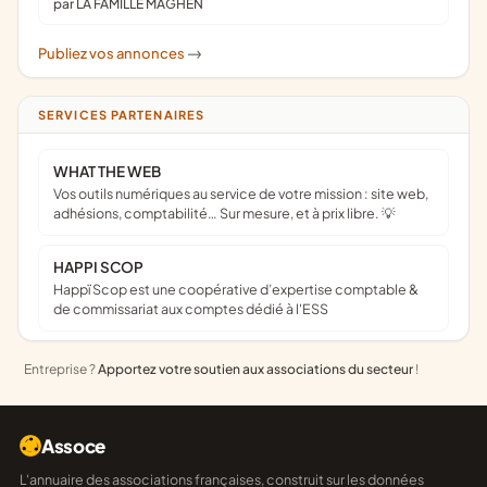
par LA FAMILLE MAGHEN
Publiez vos annonces
->
SERVICES PARTENAIRES
WHAT THE WEB
Vos outils numériques au service de votre mission : site web,
adhésions, comptabilité… Sur mesure, et à prix libre. 💡
HAPPI SCOP
Happï Scop est une coopérative d’expertise comptable &
de commissariat aux comptes dédié à l'ESS
Entreprise ?
Apportez votre soutien aux associations du secteur
!
Assoce
L'annuaire des associations françaises, construit sur les données