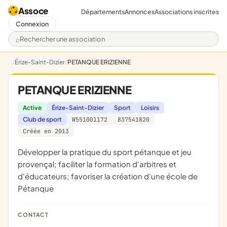
Assoce
Départements
Annonces
Associations inscrites
Connexion
Rechercher une association
Érize-Saint-Dizier
PETANQUE ERIZIENNE
PETANQUE ERIZIENNE
Active
Érize-Saint-Dizier
Sport
Loisirs
Club de sport
W551001172
837541820
Créée en 2013
développer la pratique du sport pétanque et jeu
provençal; faciliter la formation d'arbitres et
d'éducateurs; favoriser la création d'une école de
Pétanque
CONTACT