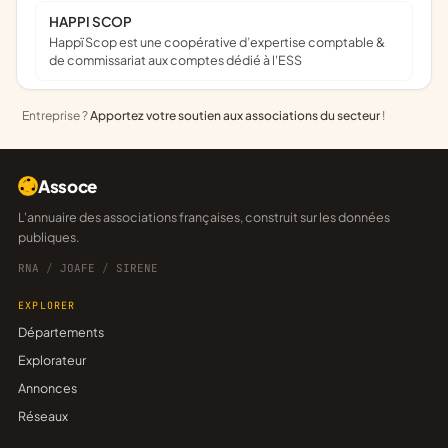
HAPPI SCOP
Happï Scop est une coopérative d’expertise comptable &
de commissariat aux comptes dédié à l'ESS
Entreprise ?
Apportez votre soutien aux associations du secteur
!
Assoce
L'annuaire des associations françaises, construit sur les données
publiques.
RNA
/
JOAFE
/
SIRENE
EXPLORER
Départements
Explorateur
Annonces
Réseaux