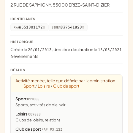
2 RUE DE SAPMIGNY, 55000 ERIZE-SAINT-DIZIER
IDENTIFIANTS
W551001172
837541820
RNA
SIREN
HISTORIQUE
Créée le
, dernière déclaration le
20/01/2013
18/03/2021
6 évènements
DÉTAILS
Activité menée, telle que définie par l'administration
Sport
Loisirs
Club de sport
/
/
Sport
011000
Sports, activités de plein air
Loisirs
007000
clubs de loisirs, relations
Club de sport
NAF 93.12Z