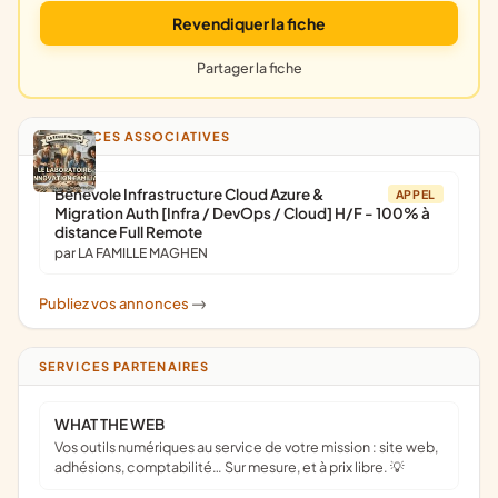
Revendiquer la fiche
Partager la fiche
ANNONCES ASSOCIATIVES
Bénévole Infrastructure Cloud Azure &
APPEL
Migration Auth [Infra / DevOps / Cloud] H/F - 100% à
distance Full Remote
par LA FAMILLE MAGHEN
Publiez vos annonces
->
SERVICES PARTENAIRES
WHAT THE WEB
Vos outils numériques au service de votre mission : site web,
adhésions, comptabilité… Sur mesure, et à prix libre. 💡