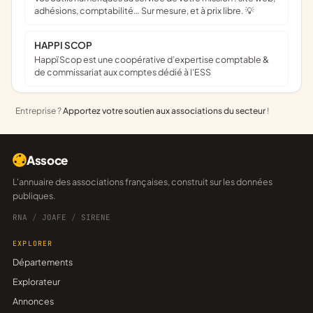
adhésions, comptabilité… Sur mesure, et à prix libre. 💡
HAPPI SCOP
Happï Scop est une coopérative d’expertise comptable &
de commissariat aux comptes dédié à l'ESS
Entreprise ?
Apportez votre soutien aux associations du secteur
!
Assoce
L'annuaire des associations françaises, construit sur les données
publiques.
RNA
/
JOAFE
/
SIRENE
EXPLORER
Départements
Explorateur
Annonces