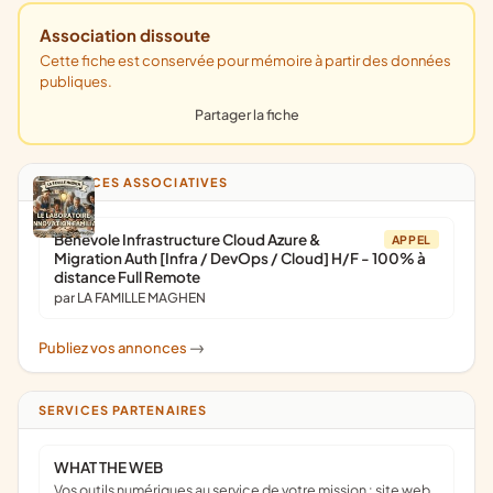
Association dissoute
Cette fiche est conservée pour mémoire à partir des données
publiques.
Partager la fiche
ANNONCES ASSOCIATIVES
Bénévole Infrastructure Cloud Azure &
APPEL
Migration Auth [Infra / DevOps / Cloud] H/F - 100% à
distance Full Remote
par LA FAMILLE MAGHEN
Publiez vos annonces
->
SERVICES PARTENAIRES
WHAT THE WEB
Vos outils numériques au service de votre mission : site web,