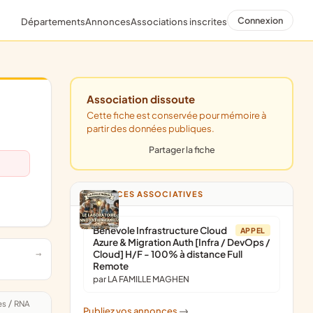
Connexion
Départements
Annonces
Associations inscrites
Association dissoute
Cette fiche est conservée pour mémoire à
partir des données publiques.
Partager la fiche
ANNONCES ASSOCIATIVES
Bénévole Infrastructure Cloud
APPEL
Azure & Migration Auth [Infra / DevOps /
Cloud] H/F - 100% à distance Full
Remote
par LA FAMILLE MAGHEN
es
/
RNA
Publiez vos annonces
->