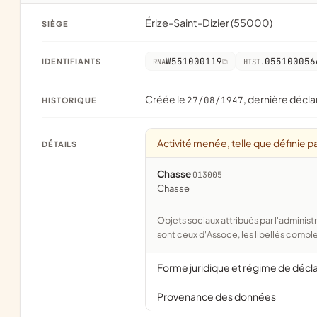
Érize-Saint-Dizier (55000)
SIÈGE
W551000119
055100056
IDENTIFIANTS
RNA
HIST.
Créée le
, dernière décla
27/08/1947
HISTORIQUE
Activité menée, telle que définie pa
DÉTAILS
Chasse
013005
chasse
Objets sociaux attribués par l'administration d'après l'objet déclaré ; activité NAF attribuée par l'INSEE. Les noms courts
sont ceux d'Assoce, les libellés comple
Forme juridique et régime de décl
Provenance des données