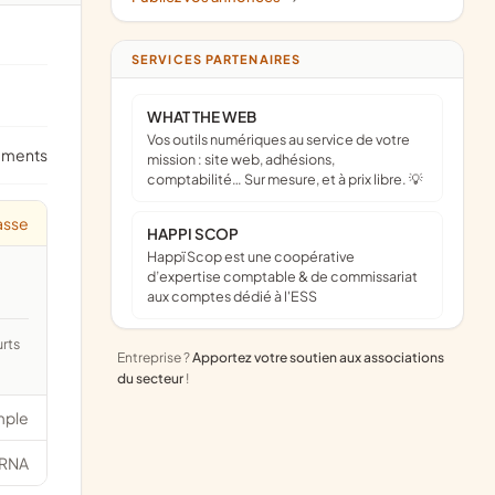
SERVICES PARTENAIRES
WHAT THE WEB
Vos outils numériques au service de votre
ements
mission : site web, adhésions,
comptabilité… Sur mesure, et à prix libre. 💡
asse
HAPPI SCOP
Happï Scop est une coopérative
d’expertise comptable & de commissariat
aux comptes dédié à l'ESS
Entreprise ?
Apportez votre soutien aux associations
du secteur
!
mple
RNA