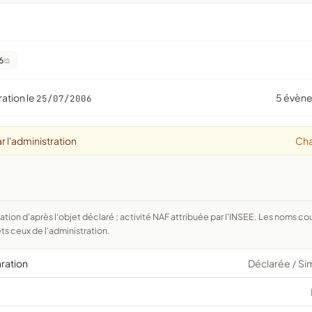
6
ration le
5 évèn
25/07/2006
r l'administration
Ch
ts ceux de l'administration.
aration
Déclarée
Si
/