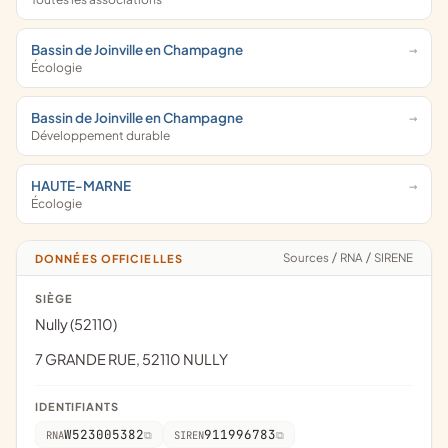
Bassin de Joinville en Champagne
Écologie
Bassin de Joinville en Champagne
Développement durable
HAUTE-MARNE
Écologie
Sources
/
RNA
/
SIRENE
DONNÉES OFFICIELLES
SIÈGE
Nully (52110)
7 GRANDE RUE, 52110 NULLY
IDENTIFIANTS
W523005382
911996783
RNA
SIREN