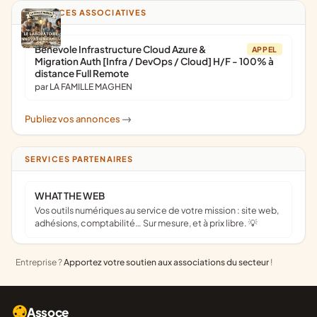
ANNONCES ASSOCIATIVES
Bénévole Infrastructure Cloud Azure &
APPEL
Migration Auth [Infra / DevOps / Cloud] H/F - 100% à
distance Full Remote
par LA FAMILLE MAGHEN
Publiez vos annonces
->
SERVICES PARTENAIRES
WHAT THE WEB
Vos outils numériques au service de votre mission : site web,
adhésions, comptabilité… Sur mesure, et à prix libre. 💡
Entreprise ?
Apportez votre soutien aux associations du secteur
!
Assoce