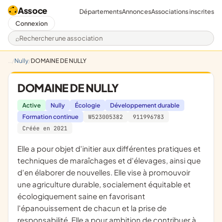
Assoce
Départements
Annonces
Associations inscrites
Connexion
Rechercher une association
Nully
DOMAINE DE NULLY
DOMAINE DE NULLY
Active
Nully
Écologie
Développement durable
Formation continue
W523005382
911996783
Créée en 2021
elle a pour objet d'initier aux différentes pratiques et
techniques de maraîchages et d'élevages, ainsi que
d'en élaborer de nouvelles. Elle vise à promouvoir
une agriculture durable, socialement équitable et
écologiquement saine en favorisant
l'épanouissement de chacun et la prise de
responsabilité. Elle a pour ambition de contribuer à