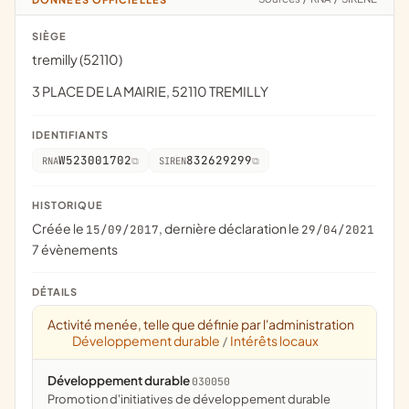
SIÈGE
tremilly (52110)
3 PLACE DE LA MAIRIE, 52110 TREMILLY
IDENTIFIANTS
W523001702
832629299
RNA
SIREN
HISTORIQUE
Créée le
, dernière déclaration le
15/09/2017
29/04/2021
7 évènements
DÉTAILS
Activité menée, telle que définie par l'administration
Développement durable
Intérêts locaux
/
Développement durable
030050
promotion d'initiatives de développement durable