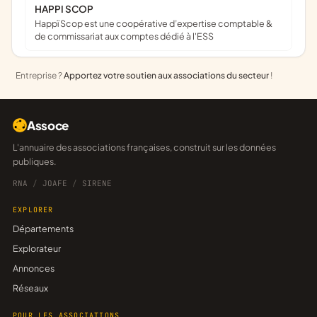
HAPPI SCOP
Happï Scop est une coopérative d’expertise comptable &
de commissariat aux comptes dédié à l'ESS
Entreprise ?
Apportez votre soutien aux associations du secteur
!
Assoce
L'annuaire des associations françaises, construit sur les données
publiques.
RNA
/
JOAFE
/
SIRENE
EXPLORER
Départements
Explorateur
Annonces
Réseaux
POUR LES ASSOCIATIONS