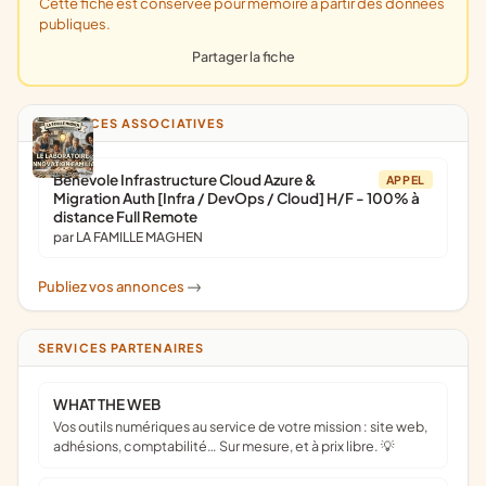
Cette fiche est conservée pour mémoire à partir des données
publiques.
Partager la fiche
ANNONCES ASSOCIATIVES
Bénévole Infrastructure Cloud Azure &
APPEL
Migration Auth [Infra / DevOps / Cloud] H/F - 100% à
distance Full Remote
par LA FAMILLE MAGHEN
Publiez vos annonces
->
SERVICES PARTENAIRES
WHAT THE WEB
Vos outils numériques au service de votre mission : site web,
adhésions, comptabilité… Sur mesure, et à prix libre. 💡