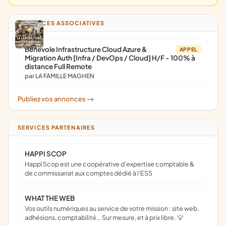
ANNONCES ASSOCIATIVES
Bénévole Infrastructure Cloud Azure &
APPEL
Migration Auth [Infra / DevOps / Cloud] H/F - 100% à
distance Full Remote
par LA FAMILLE MAGHEN
Publiez vos annonces
->
SERVICES PARTENAIRES
HAPPI SCOP
Happï Scop est une coopérative d’expertise comptable &
de commissariat aux comptes dédié à l'ESS
WHAT THE WEB
Vos outils numériques au service de votre mission : site web,
adhésions, comptabilité… Sur mesure, et à prix libre. 💡