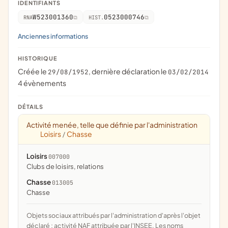
IDENTIFIANTS
W523001360
0523000746
RNA
HIST.
Anciennes informations
HISTORIQUE
Créée le
, dernière déclaration le
29/08/1952
03/02/2014
4 évènements
DÉTAILS
Activité menée, telle que définie par l'administration
Loisirs
Chasse
/
Loisirs
007000
clubs de loisirs, relations
Chasse
013005
chasse
Objets sociaux attribués par l'administration d'après l'objet
déclaré ; activité NAF attribuée par l'INSEE. Les noms