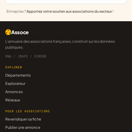
Entreprise ?
Apportez votre soutien aux associations du secteur
!
Assoce
L'annuaire des associations françaises, construit sur les données
publiques.
RNA
/
JOAFE
/
SIRENE
EXPLORER
Départements
Explorateur
Annonces
Réseaux
POUR LES ASSOCIATIONS
Revendiquer sa fiche
Publier une annonce