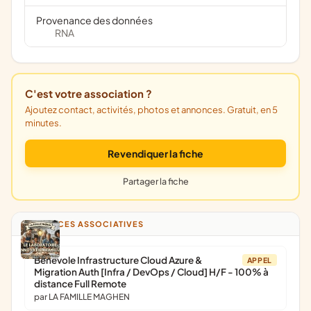
Provenance des données
RNA
C'est votre association ?
Ajoutez contact, activités, photos et annonces. Gratuit, en 5
minutes.
Revendiquer la fiche
Partager la fiche
ANNONCES ASSOCIATIVES
Bénévole Infrastructure Cloud Azure &
APPEL
Migration Auth [Infra / DevOps / Cloud] H/F - 100% à
distance Full Remote
par LA FAMILLE MAGHEN