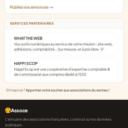
Publiez vos annonces
->
SERVICES PARTENAIRES
WHAT THE WEB
Vos outils numériques au service de votre mission : site web,
adhésions, comptabilité… Sur mesure, et à prix libre. 💡
HAPPI SCOP
Happï Scop est une coopérative d’expertise comptable &
de commissariat aux comptes dédié à l'ESS
Entreprise ?
Apportez votre soutien aux associations du secteur
!
Assoce
L'annuaire des associations françaises, construit sur les données
publiques.