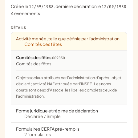
Créée le
, dernière déclaration le
12/09/1988
12/09/1988
4 évènements
DÉTAILS
Activité menée, telle que définie par l'administration
Comités des fêtes
Comités des fêtes
009030
comités des fêtes
Objets sociaux attribués par l'administration d'après l'objet
déclaré ; activité NAF attribuée par l'INSEE. Les noms
courts sont ceux d'Assoce, les libellés complets ceux de
l'administration.
Forme juridique et régime de déclaration
Déclarée
Simple
/
Formulaires CERFA pré-remplis
2 formulaires