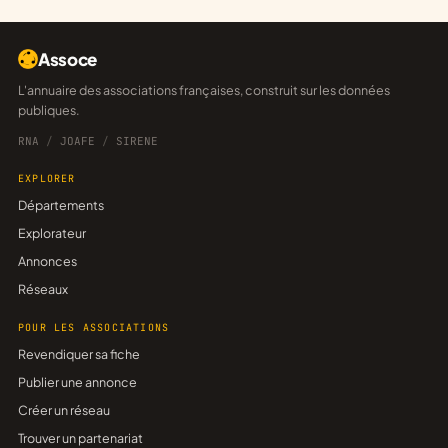
Assoce
L'annuaire des associations françaises, construit sur les données
publiques.
RNA
/
JOAFE
/
SIRENE
EXPLORER
Départements
Explorateur
Annonces
Réseaux
POUR LES ASSOCIATIONS
Revendiquer sa fiche
Publier une annonce
Créer un réseau
Trouver un partenariat