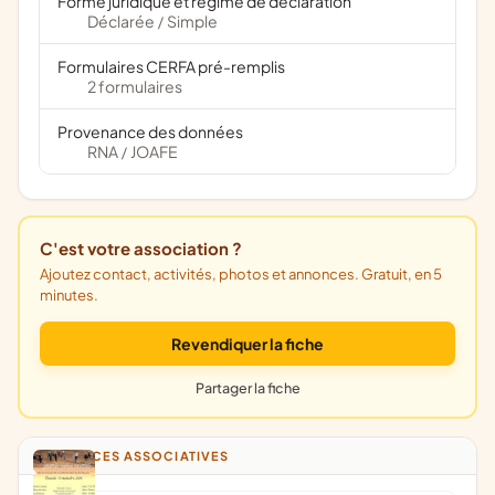
Forme juridique et régime de déclaration
Déclarée
Simple
/
Formulaires CERFA pré-remplis
2 formulaires
Provenance des données
RNA
JOAFE
/
C'est votre association ?
Ajoutez contact, activités, photos et annonces. Gratuit, en 5
minutes.
Revendiquer la fiche
Partager la fiche
ANNONCES ASSOCIATIVES