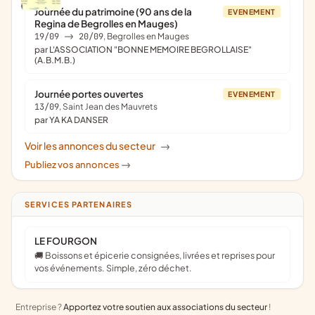
Journée du patrimoine (90 ans de la
EVENEMENT
Regina de Begrolles en Mauges)
19/09
->
20/09
, Begrolles en Mauges
par L'ASSOCIATION "BONNE MEMOIRE BEGROLLAISE"
(A.B.M.B.)
Journée portes ouvertes
EVENEMENT
13/09
, Saint Jean des Mauvrets
par YA KA DANSER
Voir les annonces du secteur
->
Publiez vos annonces
->
SERVICES PARTENAIRES
LE FOURGON
🚚 Boissons et épicerie consignées, livrées et reprises pour
vos événements. Simple, zéro déchet.
Entreprise ?
Apportez votre soutien aux associations du secteur
!