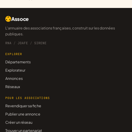
Assoce
L'annuaire des associations françaises, construit sur les données
publiques.
RNA
/
JOAFE
/
SIRENE
EXPLORER
Départements
Explorateur
Annonces
Réseaux
POUR LES ASSOCIATIONS
Revendiquer sa fiche
Publier une annonce
Créer un réseau
Trouver un partenariat