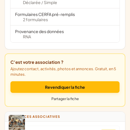
Déclarée
Simple
/
Formulaires CERFA pré-remplis
2 formulaires
Provenance des données
RNA
C'est votre association ?
Ajoutez contact, activités, photos et annonces. Gratuit, en 5
minutes.
Revendiquer la fiche
Partager la fiche
ANNONCES ASSOCIATIVES