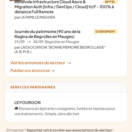
Bénévole Infrastructure Cloud Azure &
APPEL
Migration Auth [Infra / DevOps / Cloud] H/F - 100% à
distance Full Remote
par LA FAMILLE MAGHEN
Journée du patrimoine (90 ans de la
EVENEMENT
Regina de Begrolles en Mauges)
19/09
->
20/09
, Begrolles en Mauges
par L'ASSOCIATION "BONNE MEMOIRE BEGROLLAISE"
(A.B.M.B.)
Voir les annonces du secteur
->
Publiez vos annonces
->
SERVICES PARTENAIRES
LE FOURGON
🚚 Boissons et épicerie consignées, livrées et reprises pour
vos événements. Simple, zéro déchet.
Entreprise ?
Apportez votre soutien aux associations du secteur
!