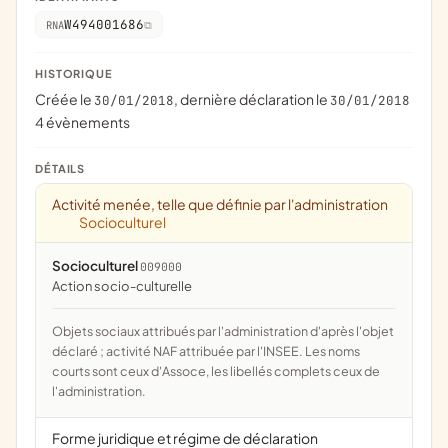
W494001686
RNA
HISTORIQUE
Créée le
, dernière déclaration le
30/01/2018
30/01/2018
4 évènements
DÉTAILS
Activité menée, telle que définie par l'administration
Socioculturel
Socioculturel
009000
action socio-culturelle
Objets sociaux attribués par l'administration d'après l'objet
déclaré ; activité NAF attribuée par l'INSEE. Les noms
courts sont ceux d'Assoce, les libellés complets ceux de
l'administration.
Forme juridique et régime de déclaration