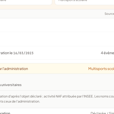
Sourc
ration le
4 évèn
16/03/2023
r l'administration
Multisports sco
 universitaires
ts ceux de l'administration.
aration
Déclarée
Si
/