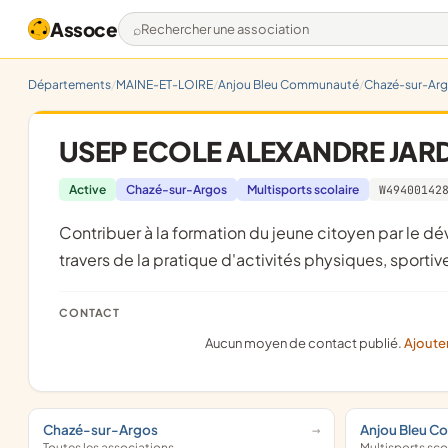
Assoce
Rechercher une association
Départements
MAINE-ET-LOIRE
Anjou Bleu Communauté
Chazé-sur-Ar
USEP ECOLE ALEXANDRE JAR
Active
Chazé-sur-Argos
Multisports scolaire
W49400142
contribuer à la formation du jeune citoyen par le dévellopement de la responsabilité, du civisme, de l'autonomie au
travers de la pratique d'activités physiques, sportive
CONTACT
Aucun moyen de contact publié.
Ajoute
Chazé-sur-Argos
Anjou Bleu 
Toutes les associations
Multisports sco