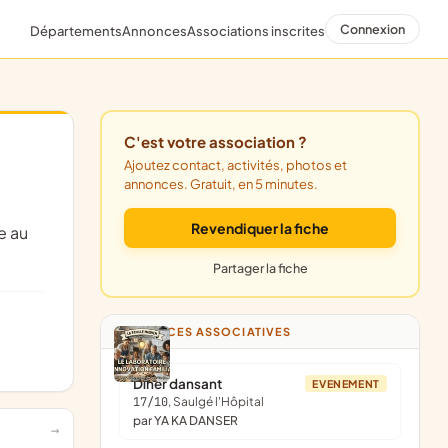
Connexion
Départements
Annonces
Associations inscrites
C'est votre association ?
Ajoutez contact, activités, photos et
annonces. Gratuit, en 5 minutes.
Revendiquer la fiche
Partager la fiche
ANNONCES ASSOCIATIVES
Dîner dansant
EVENEMENT
17/10
, Saulgé l'Hôpital
par YA KA DANSER