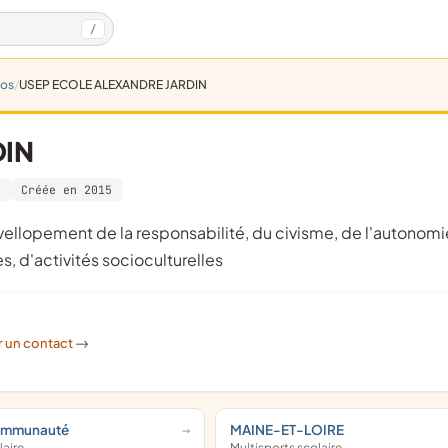
/
gos
USEP ECOLE ALEXANDRE JARDIN
DIN
8
Créée en 2015
s, d'activités socioculturelles
r un contact
->
Communauté
MAINE-ET-LOIRE
laire
Multisports scolaire