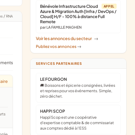
Bénévole Infrastructure Cloud
APPEL
Azure & Migration Auth [Infra / DevOps /
es
/
RNA
Cloud] H/F - 100% à distance Full
Remote
par LA FAMILLE MAGHEN
Voir les annonces du secteur
->
Publiez vos annonces
->
ements
SERVICES PARTENAIRES
LE FOURGON
laire
🚚 Boissons et épicerie consignées, livrées
et reprises pour vos événements. Simple,
zéro déchet.
HAPPI SCOP
Happï Scop est une coopérative
d’expertise comptable & de commissariat
aux comptes dédié à l'ESS
mple