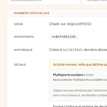
DONNÉES OFFICIELLES
Chazé-sur-Argos (49500)
SIÈGE
W494001428
IDENTIFIANTS
RNA
Créée le
, dernière décla
16/10/2015
HISTORIQUE
Activité menée, telle que définie pa
DÉTAILS
Multisports scolaire
011010
associations multisports scolaires ou
Objets sociaux attribués par l'administration d'après l'objet déclaré ; activité NAF attribuée par l'INSEE. Les noms courts
sont ceux d'Assoce, les libellés comple
Forme juridique et régime de décl