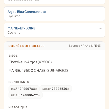
Anjou Bleu Communauté
Cyclisme
MAINE-ET-LOIRE
Cyclisme
Sources
/
RNA
/
SIRENE
DONNÉES OFFICIELLES
SIÈGE
Chazé-sur-Argos (49500)
MAIRIE, 49500 CHAZE-SUR-ARGOS
IDENTIFIANTS
W494000768
490296530
RNA
SIREN
0494000672
HIST.
HISTORIQUE