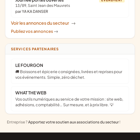
13/09
, Saint Jean des Mauvrets
par YA KA DANSER
Voir les annonces du secteur
->
Publiez vos annonces
->
SERVICES PARTENAIRES
LE FOURGON
🚚 Boissons et épicerie consignées, livrées et reprises pour
vos événements. Simple, zéro déchet.
WHAT THE WEB
Vos outils numériques au service de votre mission : site web,
adhésions, comptabilité… Sur mesure, et à prix libre. 💡
Entreprise ?
Apportez votre soutien aux associations du secteur
!