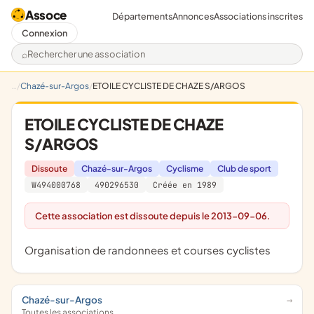
Assoce
Départements
Annonces
Associations inscrites
Connexion
Rechercher une association
Chazé-sur-Argos
ETOILE CYCLISTE DE CHAZE S/ARGOS
ETOILE CYCLISTE DE CHAZE
S/ARGOS
Dissoute
Chazé-sur-Argos
Cyclisme
Club de sport
W494000768
490296530
Créée en 1989
Cette association est dissoute depuis le 2013-09-06.
organisation de randonnees et courses cyclistes
Chazé-sur-Argos
Toutes les associations