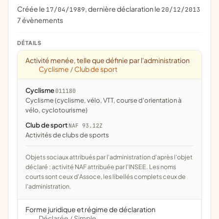
Créée le
, dernière déclaration le
17/04/1989
20/12/2013
7 évènements
DÉTAILS
Activité menée, telle que définie par l'administration
Cyclisme
Club de sport
/
Cyclisme
011180
Cyclisme (cyclisme, vélo, VTT, course d'orientation à
vélo, cyclotourisme)
Club de sport
NAF 93.12Z
Activités de clubs de sports
Objets sociaux attribués par l'administration d'après l'objet
déclaré ; activité NAF attribuée par l'INSEE. Les noms
courts sont ceux d'Assoce, les libellés complets ceux de
l'administration.
Forme juridique et régime de déclaration
Déclarée
Simple
/