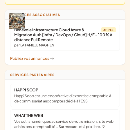
ANNONCES ASSOCIATIVES
Bénévole Infrastructure Cloud Azure &
APPEL
Migration Auth [Infra / DevOps / Cloud] H/F - 100% à
distance Full Remote
par LA FAMILLE MAGHEN
Publiez vos annonces
->
SERVICES PARTENAIRES
HAPPI SCOP
Happï Scop est une coopérative d’expertise comptable &
de commissariat aux comptes dédié à l'ESS
WHAT THE WEB
Vos outils numériques au service de votre mission : site web,
adhésions, comptabilité… Sur mesure, et à prix libre. 💡