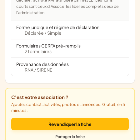
déclaré ; activité NAF attribuée par l'INSEE. Les noms
courts sont ceux d'Assoce, les libellés complets ceux de
l'administration.
Forme juridique et régime de déclaration
Déclarée
Simple
/
Formulaires CERFA pré-remplis
2 formulaires
Provenance des données
RNA
SIRENE
/
C'est votre association ?
Ajoutez contact, activités, photos et annonces. Gratuit, en 5
minutes.
Revendiquer la fiche
Partager la fiche