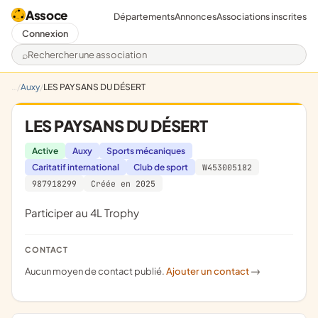
Assoce
Départements
Annonces
Associations inscrites
Connexion
Rechercher une association
Auxy
LES PAYSANS DU DÉSERT
LES PAYSANS DU DÉSERT
Active
Auxy
Sports mécaniques
Caritatif international
Club de sport
W453005182
987918299
Créée en 2025
participer au 4L Trophy
CONTACT
Aucun moyen de contact publié.
Ajouter un contact
->