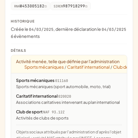
W453005182
987918299
RNA
SIREN
HISTORIQUE
Créée le
, dernière déclaration le
04/03/2025
04/03/2025
6 évènements
DÉTAILS
Activité menée, telle que définie par l'administration
Sports mécaniques
Caritatif international
Club de spo
/
/
Sports mécaniques
011160
Sports mécaniques (sport automobile, moto, trial)
Caritatif international
020020
associations caritatives intervenant au plan international
Club de sport
NAF 93.12Z
Activités de clubs de sports
Objets sociaux attribués par l'administration d'après l'objet