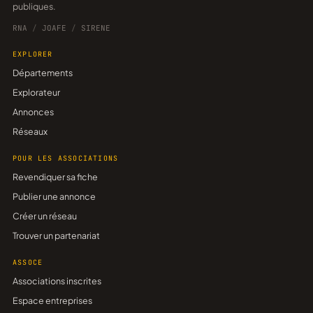
publiques.
RNA
/
JOAFE
/
SIRENE
EXPLORER
Départements
Explorateur
Annonces
Réseaux
POUR LES ASSOCIATIONS
Revendiquer sa fiche
Publier une annonce
Créer un réseau
Trouver un partenariat
ASSOCE
Associations inscrites
Espace entreprises