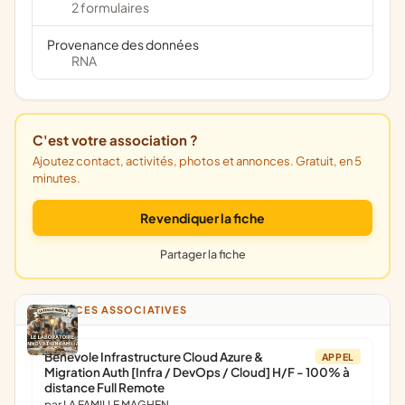
2 formulaires
Provenance des données
RNA
C'est votre association ?
Ajoutez contact, activités, photos et annonces. Gratuit, en 5
minutes.
Revendiquer la fiche
Partager la fiche
ANNONCES ASSOCIATIVES
Bénévole Infrastructure Cloud Azure &
APPEL
Migration Auth [Infra / DevOps / Cloud] H/F - 100% à
distance Full Remote
par LA FAMILLE MAGHEN