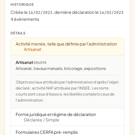
HISTORIQUE
Créée le
, dernière déclaration le
16/02/2023
16/02/2023
4 évènements
DÉTAILS
Activité menée, telle que définie par l'administration
Artisanat
Artisanat
006090
artisanat, travaux manuels, bricolage, expositions
Objets sociaux attribués par l'administration d'après l'objet
déclaré ; activité NAF attribuée par l'INSEE. Les noms
courts sont ceux d'Assoce, les libellés complets ceux de
l'administration.
Forme juridique et régime de déclaration
Déclarée
Simple
/
Formulaires CERFA pré-remplis