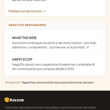
Publiez vos annonces
->
SERVICES PARTENAIRES
WHAT THE WEB
Vos outils numériques au service de votre mission : site web,
adhésions, comptabilité… Sur mesure, et à prix libre. 💡
HAPPI SCOP
Happï Scop est une coopérative d’expertise comptable &
de commissariat aux comptes dédié à l'ESS
Entreprise ?
Apportez votre soutien aux associations du secteur
!
Assoce
L'annuaire des associations françaises, construit sur les données