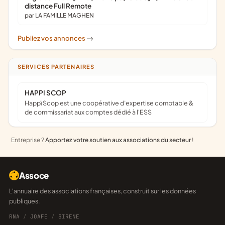
distance Full Remote
par LA FAMILLE MAGHEN
Publiez vos annonces
->
SERVICES PARTENAIRES
HAPPI SCOP
Happï Scop est une coopérative d’expertise comptable &
de commissariat aux comptes dédié à l'ESS
Entreprise ?
Apportez votre soutien aux associations du secteur
!
Assoce
L'annuaire des associations françaises, construit sur les données
publiques.
RNA
/
JOAFE
/
SIRENE