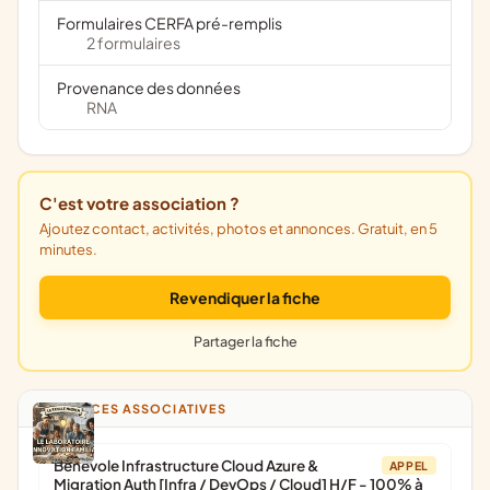
Formulaires CERFA pré-remplis
2 formulaires
Provenance des données
RNA
C'est votre association ?
Ajoutez contact, activités, photos et annonces. Gratuit, en 5
minutes.
Revendiquer la fiche
Partager la fiche
ANNONCES ASSOCIATIVES
Bénévole Infrastructure Cloud Azure &
APPEL
Migration Auth [Infra / DevOps / Cloud] H/F - 100% à