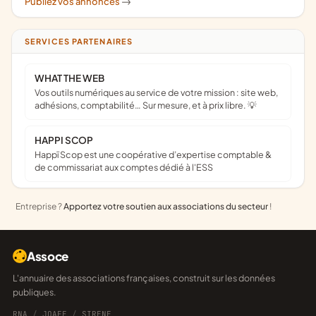
Publiez vos annonces
->
SERVICES PARTENAIRES
WHAT THE WEB
Vos outils numériques au service de votre mission : site web,
adhésions, comptabilité… Sur mesure, et à prix libre. 💡
HAPPI SCOP
Happï Scop est une coopérative d’expertise comptable &
de commissariat aux comptes dédié à l'ESS
Entreprise ?
Apportez votre soutien aux associations du secteur
!
Assoce
L'annuaire des associations françaises, construit sur les données
publiques.
RNA
/
JOAFE
/
SIRENE