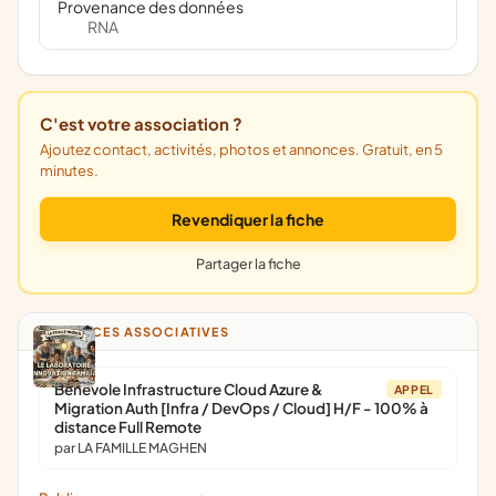
Provenance des données
RNA
C'est votre association ?
Ajoutez contact, activités, photos et annonces. Gratuit, en 5
minutes.
Revendiquer la fiche
Partager la fiche
ANNONCES ASSOCIATIVES
Bénévole Infrastructure Cloud Azure &
APPEL
Migration Auth [Infra / DevOps / Cloud] H/F - 100% à
distance Full Remote
par LA FAMILLE MAGHEN