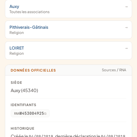
Auxy
Toutes les associations
Pithiverais-Gâtinais
Religion
LOIRET
Religion
Sources
/
RNA
DONNÉES OFFICIELLES
SIÈGE
Auxy (45340)
IDENTIFIANTS
W453004925
RNA
HISTORIQUE
Créée le
, dernière déclaration le
04/09/2019
04/09/2019