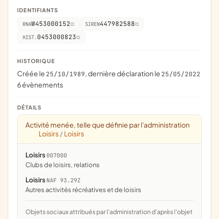
IDENTIFIANTS
W453000152
447982588
RNA
SIREN
0453000823
HIST.
HISTORIQUE
Créée le
, dernière déclaration le
25/10/1989
25/05/2022
6 évènements
DÉTAILS
Activité menée, telle que définie par l'administration
Loisirs
Loisirs
/
Loisirs
007000
clubs de loisirs, relations
Loisirs
NAF 93.29Z
Autres activités récréatives et de loisirs
Objets sociaux attribués par l'administration d'après l'objet