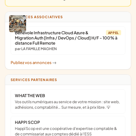
ANNONCES ASSOCIATIVES
Bénévole Infrastructure Cloud Azure &
APPEL
Migration Auth [Infra / DevOps / Cloud] H/F - 100% à
distance Full Remote
par LA FAMILLE MAGHEN
Publiez vos annonces
->
SERVICES PARTENAIRES
WHAT THE WEB
Vos outils numériques au service de votre mission : site web,
adhésions, comptabilité… Sur mesure, et à prix libre. 💡
HAPPI SCOP
Happï Scop est une coopérative d’expertise comptable &
de commissariat aux comptes dédié à l'ESS