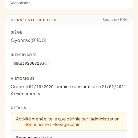
Secourisme
Sources
/
RNA
DONNÉES OFFICIELLES
SIÈGE
Oyonnax (01100)
IDENTIFIANTS
W392008103
RNA
HISTORIQUE
Créée le
, dernière déclaration le
02/10/2020
21/09/2021
4 évènements
DÉTAILS
Activité menée, telle que définie par l'administration
Secourisme
Élevage canin
/
Secourisme
036520