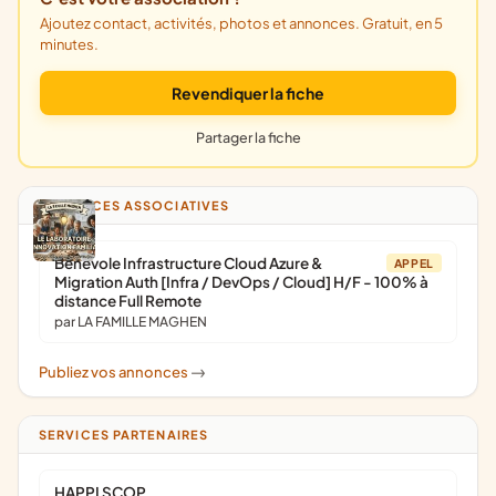
Ajoutez contact, activités, photos et annonces. Gratuit, en 5
minutes.
Revendiquer la fiche
Partager la fiche
ANNONCES ASSOCIATIVES
Bénévole Infrastructure Cloud Azure &
APPEL
Migration Auth [Infra / DevOps / Cloud] H/F - 100% à
distance Full Remote
par LA FAMILLE MAGHEN
Publiez vos annonces
->
SERVICES PARTENAIRES
HAPPI SCOP