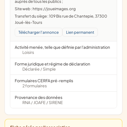
auprès de tous les publics ;
Site web : https://joueimages.org
Transfert du siège : 109 Bis rue de Chantepie, 37300
Joué-lès-Tours
Télécharger l'annonce
Lien permanent
Activité menée, telle que définie par l'administration
Loisirs
Forme juridique et régime de déclaration
Déclarée
Simple
/
Formulaires CERFA pré-remplis
2 formulaires
Provenance des données
RNA
JOAFE
SIRENE
/
/