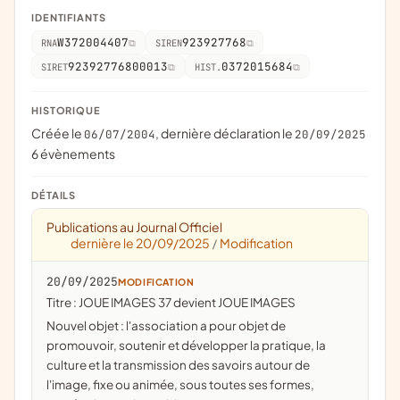
IDENTIFIANTS
W372004407
923927768
RNA
SIREN
92392776800013
0372015684
SIRET
HIST.
HISTORIQUE
Créée le
, dernière déclaration le
06/07/2004
20/09/2025
6 évènements
DÉTAILS
Publications au Journal Officiel
dernière le 20/09/2025
Modification
/
20/09/2025
MODIFICATION
Titre : JOUE IMAGES 37 devient JOUE IMAGES
Nouvel objet : l'association a pour objet de
promouvoir, soutenir et développer la pratique, la
culture et la transmission des savoirs autour de
l'image, fixe ou animée, sous toutes ses formes,