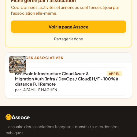
Fiche gérée par l'association
Coordonnées, activités et annonces sont tenues à jour par
l'association elle-même.
Voir la page Assoce
Partager la fiche
ANNONCES ASSOCIATIVES
Bénévole Infrastructure Cloud Azure &
APPEL
Migration Auth [Infra / DevOps / Cloud] H/F - 100% à
distance Full Remote
par LA FAMILLE MAGHEN
Assoce
L'annuaire des associations françaises, construit sur les données
publiques.