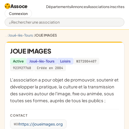
Assoce
Départements
Annonces
Associations inscrites
Connexion
Rechercher une association
Joué-lès-Tours
JOUE IMAGES
JOUE IMAGES
Active
Joué-lès-Tours
Loisirs
W372004407
923927768
Créée en 2004
l'association a pour objet de promouvoir, soutenir et
développer la pratique, la culture et la transmission
des savoirs autour de l'image, fixe ou animée, sous
toutes ses formes, auprès de tous les publics ;
CONTACT
https://joueimages.org
WEB