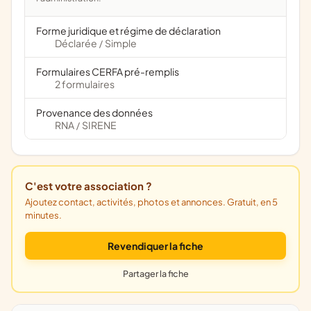
Forme juridique et régime de déclaration
Déclarée
Simple
/
Formulaires CERFA pré-remplis
2 formulaires
Provenance des données
RNA
SIRENE
/
C'est votre association ?
Ajoutez contact, activités, photos et annonces. Gratuit, en 5
minutes.
Revendiquer la fiche
Partager la fiche