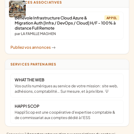
ANNONCES ASSOCIATIVES
Bénévole Infrastructure Cloud Azure &
APPEL
Migration Auth [Infra / DevOps / Cloud] H/F - 100% à
distance Full Remote
par LA FAMILLE MAGHEN
Publiez vos annonces
->
SERVICES PARTENAIRES
WHAT THE WEB
Vos outils numériques au service de votre mission : site web,
adhésions, comptabilité… Sur mesure, et à prix libre. 💡
HAPPI SCOP
Happï Scop est une coopérative d’expertise comptable &
de commissariat aux comptes dédié à l'ESS