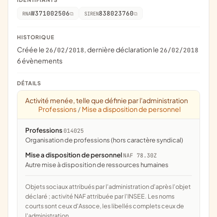
W371002506
838023760
RNA
SIREN
HISTORIQUE
Créée le
, dernière déclaration le
26/02/2018
26/02/2018
6 évènements
DÉTAILS
Activité menée, telle que définie par l'administration
Professions
Mise a disposition de personnel
/
Professions
014025
organisation de professions (hors caractère syndical)
Mise a disposition de personnel
NAF 78.30Z
Autre mise à disposition de ressources humaines
Objets sociaux attribués par l'administration d'après l'objet
déclaré ; activité NAF attribuée par l'INSEE. Les noms
courts sont ceux d'Assoce, les libellés complets ceux de
l'administration.