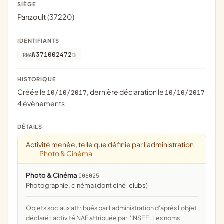
SIÈGE
Panzoult (37220)
IDENTIFIANTS
W371002472
RNA
HISTORIQUE
Créée le
, dernière déclaration le
10/10/2017
10/10/2017
4 évènements
DÉTAILS
Activité menée, telle que définie par l'administration
Photo & Cinéma
Photo & Cinéma
006025
photographie, cinéma (dont ciné-clubs)
Objets sociaux attribués par l'administration d'après l'objet
déclaré ; activité NAF attribuée par l'INSEE. Les noms