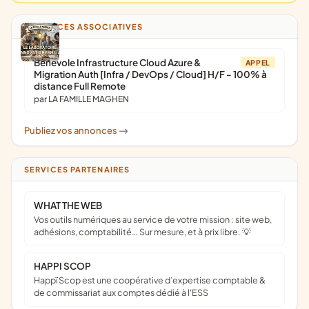
ANNONCES ASSOCIATIVES
Bénévole Infrastructure Cloud Azure &
APPEL
Migration Auth [Infra / DevOps / Cloud] H/F - 100% à
distance Full Remote
par LA FAMILLE MAGHEN
Publiez vos annonces
->
SERVICES PARTENAIRES
WHAT THE WEB
Vos outils numériques au service de votre mission : site web,
adhésions, comptabilité… Sur mesure, et à prix libre. 💡
HAPPI SCOP
Happï Scop est une coopérative d’expertise comptable &
de commissariat aux comptes dédié à l'ESS