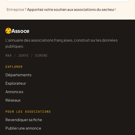
Entreprise ?
Apportez votre soutien aux associations du secteur
!
Assoce
L'annuaire des associations françaises, construit sur les données
publiques.
RNA
/
JOAFE
/
SIRENE
EXPLORER
Départements
Explorateur
Annonces
Réseaux
POUR LES ASSOCIATIONS
Revendiquer sa fiche
Publier une annonce