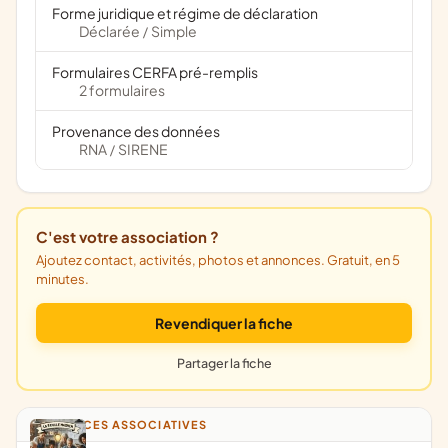
Forme juridique et régime de déclaration
Déclarée
Simple
/
Formulaires CERFA pré-remplis
2 formulaires
Provenance des données
RNA
SIRENE
/
C'est votre association ?
Ajoutez contact, activités, photos et annonces. Gratuit, en 5
minutes.
Revendiquer la fiche
Partager la fiche
ANNONCES ASSOCIATIVES