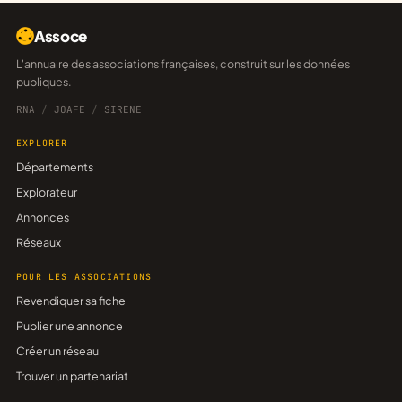
Assoce
L'annuaire des associations françaises, construit sur les données
publiques.
RNA
/
JOAFE
/
SIRENE
EXPLORER
Départements
Explorateur
Annonces
Réseaux
POUR LES ASSOCIATIONS
Revendiquer sa fiche
Publier une annonce
Créer un réseau
Trouver un partenariat