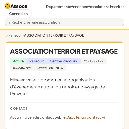
Assoce
Départements
Annonces
Associations inscrites
Connexion
Rechercher une association
Panzoult
ASSOCIATION TERROIR ET PAYSAGE
ASSOCIATION TERROIR ET PAYSAGE
Active
Panzoult
Centres de loisirs
W371002199
833504285
Créée en 2016
mise en valeur, promotion et organisation
d'évènements autour du terroir et paysage de
Panzoult
CONTACT
Aucun moyen de contact publié.
Ajouter un contact
->