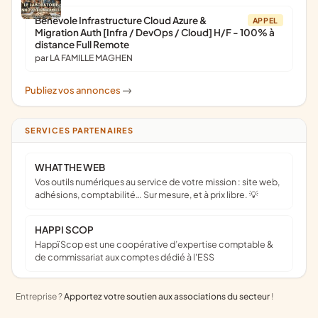
Bénévole Infrastructure Cloud Azure &
APPEL
Migration Auth [Infra / DevOps / Cloud] H/F - 100% à
distance Full Remote
par LA FAMILLE MAGHEN
Publiez vos annonces
->
SERVICES PARTENAIRES
WHAT THE WEB
Vos outils numériques au service de votre mission : site web,
adhésions, comptabilité… Sur mesure, et à prix libre. 💡
HAPPI SCOP
Happï Scop est une coopérative d’expertise comptable &
de commissariat aux comptes dédié à l'ESS
Entreprise ?
Apportez votre soutien aux associations du secteur
!