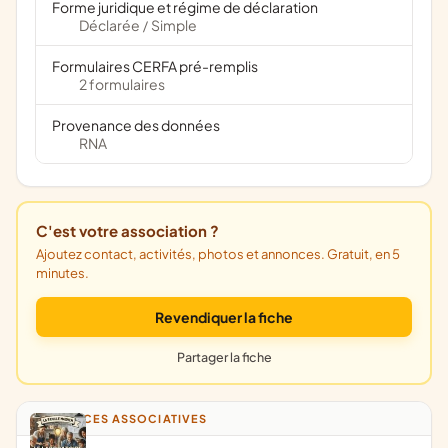
Forme juridique et régime de déclaration
Déclarée
Simple
/
Formulaires CERFA pré-remplis
2 formulaires
Provenance des données
RNA
C'est votre association ?
Ajoutez contact, activités, photos et annonces. Gratuit, en 5
minutes.
Revendiquer la fiche
Partager la fiche
ANNONCES ASSOCIATIVES