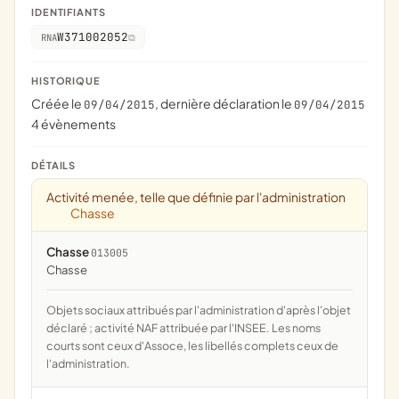
IDENTIFIANTS
W371002052
RNA
HISTORIQUE
Créée le
, dernière déclaration le
09/04/2015
09/04/2015
4 évènements
DÉTAILS
Activité menée, telle que définie par l'administration
Chasse
Chasse
013005
chasse
Objets sociaux attribués par l'administration d'après l'objet
déclaré ; activité NAF attribuée par l'INSEE. Les noms
courts sont ceux d'Assoce, les libellés complets ceux de
l'administration.