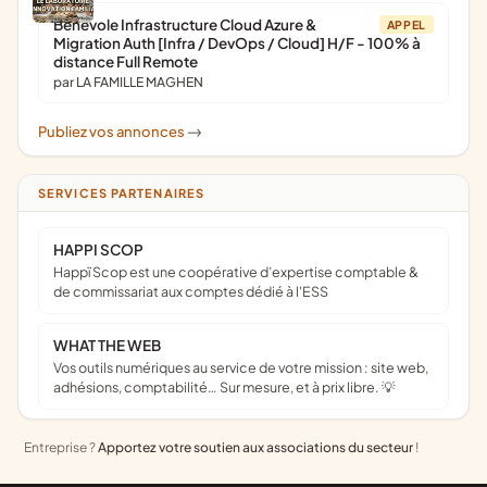
Bénévole Infrastructure Cloud Azure &
APPEL
Migration Auth [Infra / DevOps / Cloud] H/F - 100% à
distance Full Remote
par LA FAMILLE MAGHEN
Publiez vos annonces
->
SERVICES PARTENAIRES
HAPPI SCOP
Happï Scop est une coopérative d’expertise comptable &
de commissariat aux comptes dédié à l'ESS
WHAT THE WEB
Vos outils numériques au service de votre mission : site web,
adhésions, comptabilité… Sur mesure, et à prix libre. 💡
Entreprise ?
Apportez votre soutien aux associations du secteur
!