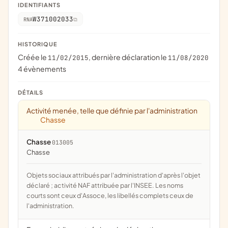
IDENTIFIANTS
W371002033
RNA
HISTORIQUE
Créée le
, dernière déclaration le
11/02/2015
11/08/2020
4 évènements
DÉTAILS
Activité menée, telle que définie par l'administration
Chasse
Chasse
013005
chasse
Objets sociaux attribués par l'administration d'après l'objet
déclaré ; activité NAF attribuée par l'INSEE. Les noms
courts sont ceux d'Assoce, les libellés complets ceux de
l'administration.