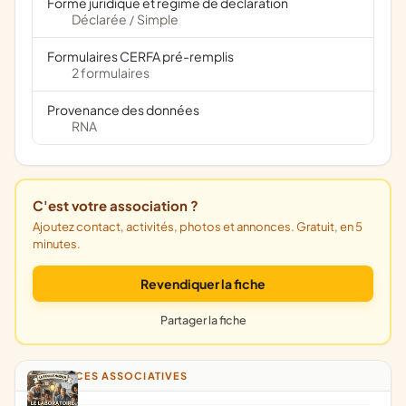
Forme juridique et régime de déclaration
Déclarée
Simple
/
Formulaires CERFA pré-remplis
2 formulaires
Provenance des données
RNA
C'est votre association ?
Ajoutez contact, activités, photos et annonces. Gratuit, en 5
minutes.
Revendiquer la fiche
Partager la fiche
ANNONCES ASSOCIATIVES