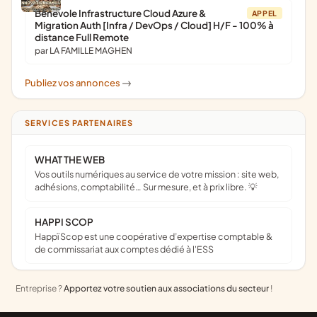
Bénévole Infrastructure Cloud Azure &
APPEL
Migration Auth [Infra / DevOps / Cloud] H/F - 100% à
distance Full Remote
par LA FAMILLE MAGHEN
Publiez vos annonces
->
SERVICES PARTENAIRES
WHAT THE WEB
Vos outils numériques au service de votre mission : site web,
adhésions, comptabilité… Sur mesure, et à prix libre. 💡
HAPPI SCOP
Happï Scop est une coopérative d’expertise comptable &
de commissariat aux comptes dédié à l'ESS
Entreprise ?
Apportez votre soutien aux associations du secteur
!