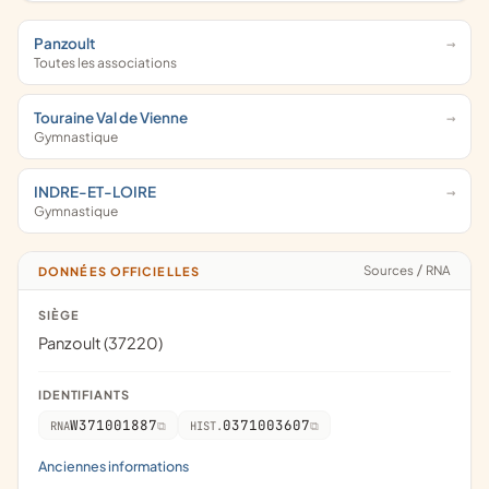
Panzoult
Toutes les associations
Touraine Val de Vienne
Gymnastique
INDRE-ET-LOIRE
Gymnastique
Sources
/
RNA
DONNÉES OFFICIELLES
SIÈGE
Panzoult (37220)
IDENTIFIANTS
W371001887
0371003607
RNA
HIST.
Anciennes informations