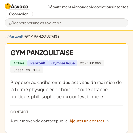
Assoce
Départements
Annonces
Associations inscrites
Connexion
Rechercher une association
Panzoult
GYM PANZOULTAISE
GYM PANZOULTAISE
Active
Panzoult
Gymnastique
W371001887
Créée en 2003
proposer aux adherents des activites de maintien de
la forme physique en dehors de toute attache
politique, philosophique ou confessionnelle.
CONTACT
Aucun moyen de contact publié.
Ajouter un contact
->