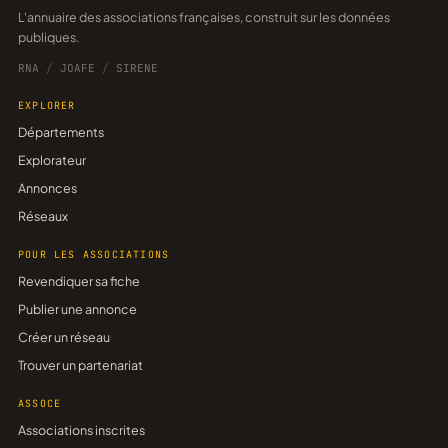
L'annuaire des associations françaises, construit sur les données
publiques.
RNA
/
JOAFE
/
SIRENE
EXPLORER
Départements
Explorateur
Annonces
Réseaux
POUR LES ASSOCIATIONS
Revendiquer sa fiche
Publier une annonce
Créer un réseau
Trouver un partenariat
ASSOCE
Associations inscrites