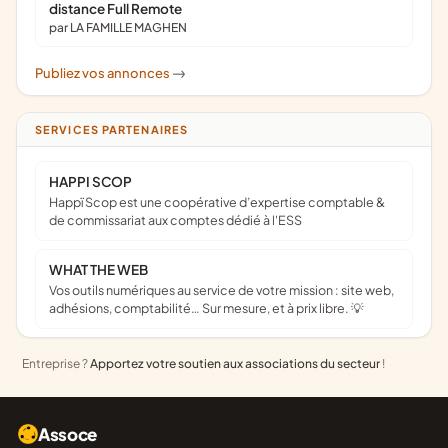
distance Full Remote
par LA FAMILLE MAGHEN
Publiez vos annonces
->
SERVICES PARTENAIRES
HAPPI SCOP
Happï Scop est une coopérative d’expertise comptable &
de commissariat aux comptes dédié à l'ESS
WHAT THE WEB
Vos outils numériques au service de votre mission : site web,
adhésions, comptabilité… Sur mesure, et à prix libre. 💡
Entreprise ?
Apportez votre soutien aux associations du secteur
!
Assoce