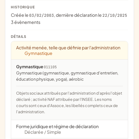
HISTORIQUE
Créée le
, dernière déclaration le
03/02/2003
22/10/2025
3 évènements
DÉTAILS
Activité menée, telle que définie par l'administration
Gymnastique
Gymnastique
011105
Gymnastique (gymnastique, gymnastique d'entretien,
éducation physique, yoga), aérobic
Objets sociaux attribués par l'administration d'après l'objet
déclaré ; activité NAF attribuée par l'INSEE. Les noms
courts sont ceux d'Assoce, les libellés complets ceux de
l'administration.
Forme juridique et régime de déclaration
Déclarée
Simple
/