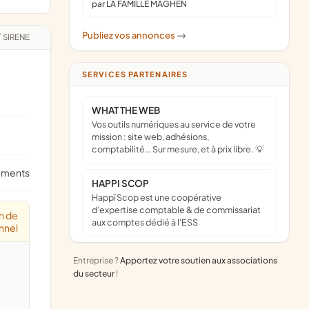
par LA FAMILLE MAGHEN
Publiez vos annonces
->
/
SIRENE
SERVICES PARTENAIRES
WHAT THE WEB
Vos outils numériques au service de votre
mission : site web, adhésions,
comptabilité… Sur mesure, et à prix libre. 💡
ements
HAPPI SCOP
Happï Scop est une coopérative
d’expertise comptable & de commissariat
n de
aux comptes dédié à l'ESS
nnel
Entreprise ?
Apportez votre soutien aux associations
du secteur
!