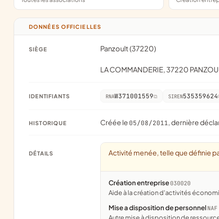
DONNÉES OFFICIELLES
Panzoult (37220)
SIÈGE
LA COMMANDERIE, 37220 PANZOU
W371001559
535359624
IDENTIFIANTS
RNA
SIREN
Créée le
, dernière décla
05/08/2011
HISTORIQUE
Activité menée, telle que définie pa
DÉTAILS
Création entreprise
030020
aide à la création d'activités économ
Mise a disposition de personnel
NAF
Autre mise à disposition de ressour