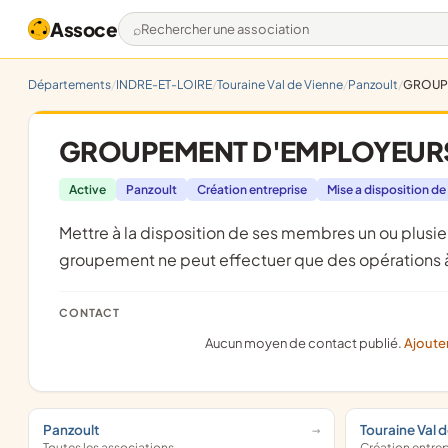
Assoce
Rechercher une association
Départements
INDRE-ET-LOIRE
Touraine Val de Vienne
Panzoult
GROUPE
GROUPEMENT D'EMPLOYEURS
Active
Panzoult
Création entreprise
Mise a disposition de
mettre à la disposition de ses membres un ou plusieurs salariés liés au groupement par un contrat de travail. Ce
groupement ne peut effectuer que des opérations à 
CONTACT
Aucun moyen de contact publié.
Ajoute
Panzoult
Touraine Val 
Toutes les associations
Création entre