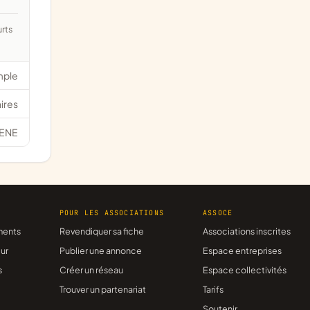
mple
ires
ENE
R
POUR LES ASSOCIATIONS
ASSOCE
ments
Revendiquer sa fiche
Associations inscrites
ur
Publier une annonce
Espace entreprises
s
Créer un réseau
Espace collectivités
Trouver un partenariat
Tarifs
Soutenir