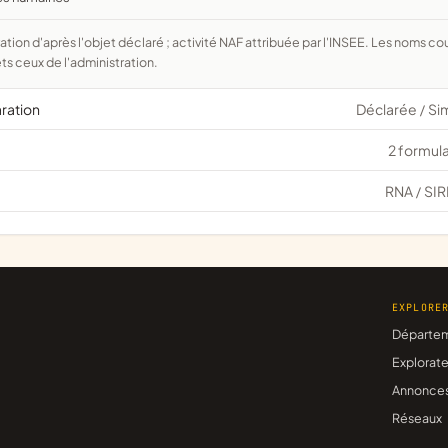
ts ceux de l'administration.
aration
Déclarée
Si
/
2 formula
RNA
SIR
/
EXPLORE
Départe
Explorate
Annonce
Réseaux