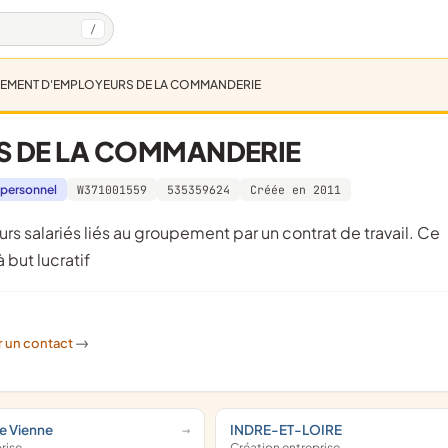
/
MENT D'EMPLOYEURS DE LA COMMANDERIE
 DE LA COMMANDERIE
 personnel
W371001559
535359624
Créée en 2011
but lucratif
r un contact
->
de Vienne
INDRE-ET-LOIRE
prise
Création entreprise