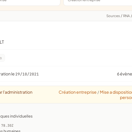
Sources
/
RNA
LT
ration le
6 évèn
29/10/2021
r l'administration
Création entreprise
Mise a dispositio
/
perso
iques individuelles
 78.30Z
ces humaines