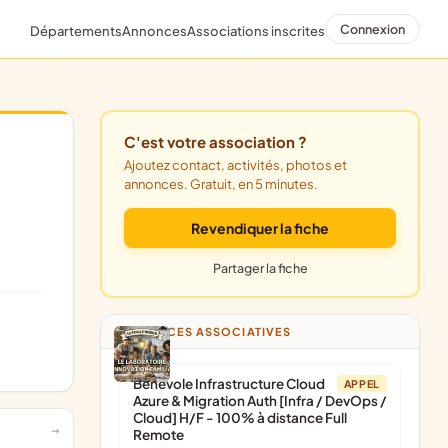
Connexion
Départements
Annonces
Associations inscrites
C'est votre association ?
Ajoutez contact, activités, photos et
annonces. Gratuit, en 5 minutes.
Revendiquer la fiche
Partager la fiche
ANNONCES ASSOCIATIVES
Bénévole Infrastructure Cloud
APPEL
Azure & Migration Auth [Infra / DevOps /
Cloud] H/F - 100% à distance Full
Remote