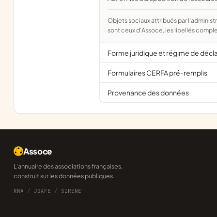
Objets sociaux attribués par l'administration d'après l'objet déclaré ; activité NAF attribuée par l'INSEE. Les noms courts
sont ceux d'Assoce, les libellés comple
Forme juridique et régime de décl
Formulaires CERFA pré-remplis
Provenance des données
Assoce
L'annuaire des associations françaises,
construit sur les données publiques.
RNA
/
JOAFE
/
SIRENE