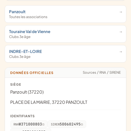
Panzoult
Toutes les associations
Touraine Val de Vienne
Clubs 3e âge
INDRE-ET-LOIRE
Clubs 3e âge
Sources
/
RNA
/
SIRENE
DONNÉES OFFICIELLES
SIÈGE
Panzoult (37220)
PLACE DE LA MAIRIE, 37220 PANZOULT
IDENTIFIANTS
W371000803
500602495
RNA
SIREN