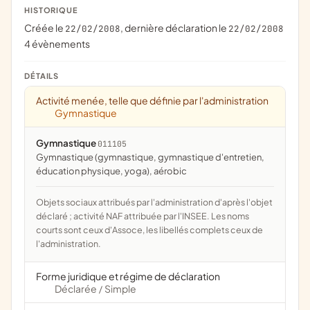
HISTORIQUE
Créée le
, dernière déclaration le
22/02/2008
22/02/2008
4 évènements
DÉTAILS
Activité menée, telle que définie par l'administration
Gymnastique
Gymnastique
011105
Gymnastique (gymnastique, gymnastique d'entretien,
éducation physique, yoga), aérobic
Objets sociaux attribués par l'administration d'après l'objet
déclaré ; activité NAF attribuée par l'INSEE. Les noms
courts sont ceux d'Assoce, les libellés complets ceux de
l'administration.
Forme juridique et régime de déclaration
Déclarée
Simple
/