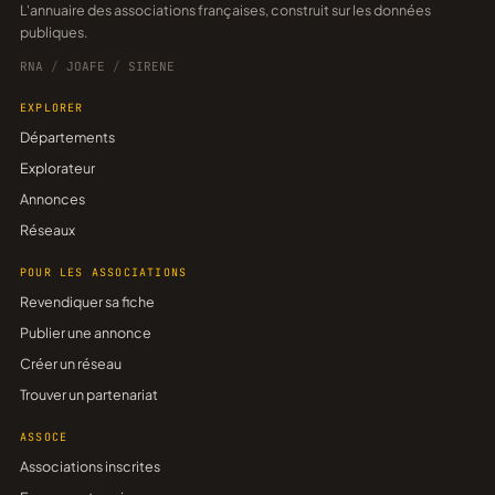
L'annuaire des associations françaises, construit sur les données
publiques.
RNA
/
JOAFE
/
SIRENE
EXPLORER
Départements
Explorateur
Annonces
Réseaux
POUR LES ASSOCIATIONS
Revendiquer sa fiche
Publier une annonce
Créer un réseau
Trouver un partenariat
ASSOCE
Associations inscrites