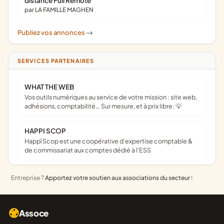
distance Full Remote
par LA FAMILLE MAGHEN
Publiez vos annonces
->
SERVICES PARTENAIRES
WHAT THE WEB
Vos outils numériques au service de votre mission : site web,
adhésions, comptabilité… Sur mesure, et à prix libre. 💡
HAPPI SCOP
Happï Scop est une coopérative d’expertise comptable &
de commissariat aux comptes dédié à l'ESS
Entreprise ?
Apportez votre soutien aux associations du secteur
!
Assoce