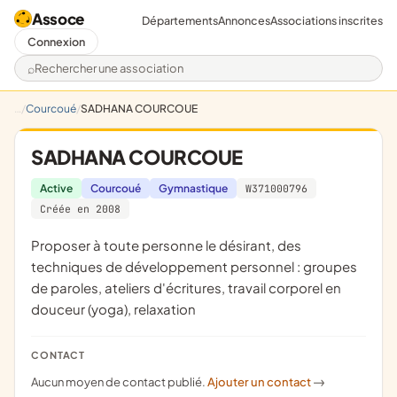
Assoce
Départements
Annonces
Associations inscrites
Connexion
Rechercher une association
Courcoué
SADHANA COURCOUE
SADHANA COURCOUE
Active
Courcoué
Gymnastique
W371000796
Créée en 2008
proposer à toute personne le désirant, des
techniques de développement personnel : groupes
de paroles, ateliers d'écritures, travail corporel en
douceur (yoga), relaxation
CONTACT
Aucun moyen de contact publié.
Ajouter un contact
->