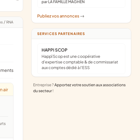
par LA FAMILLE MAGHEN
Publiez vos annonces
->
es
/
RNA
SERVICES PARTENAIRES
HAPPI SCOP
Happï Scop est une coopérative
d’expertise comptable & de commissariat
aux comptes dédié à l'ESS
ements
Entreprise ?
Apportez votre soutien aux associations
n air
du secteur
!