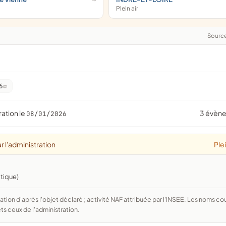
Plein air
Sourc
6
ration le
3 évèn
08/01/2026
r l'administration
Plei
stique)
ts ceux de l'administration.