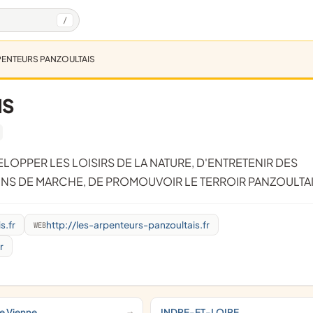
/
PENTEURS PANZOULTAIS
IS
NS DE MARCHE, DE PROMOUVOIR LE TERROIR PANZOULTAI
s.fr
http://les-arpenteurs-panzoultais.fr
WEB
r
de Vienne
INDRE-ET-LOIRE