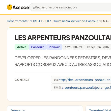
Assoce
Rechercher une association
Départements
INDRE-ET-LOIRE
Touraine Val de Vienne
Panzoult
LES AR
LES ARPENTEURS PANZOULTA
Active
Panzoult
Plein air
W371000769
Créée en 2002
DEVELOPPER LES RANDONNEES PEDESTRES, DEVELOPPER LES LOISIRS DE LA NATURE, D'ENTRETENIR DES
RAPPORTS CORDIAUX AVEC D'AUTRES ASSOCIATIO
http://les-arpenteurs-panzoultai
CONTACT
WEB
arpenteurs.panzoult@orange.f
EMAIL
Panzoult
Touraine Val 