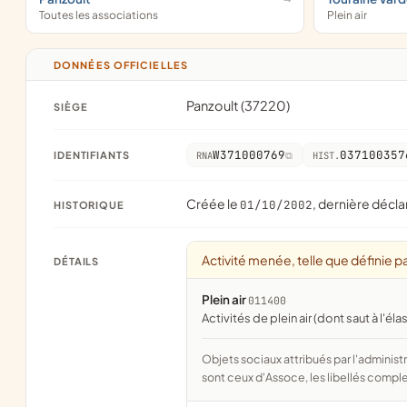
Toutes les associations
Plein air
DONNÉES OFFICIELLES
Panzoult (37220)
SIÈGE
W371000769
037100357
IDENTIFIANTS
RNA
HIST.
Créée le
, dernière décla
01/10/2002
HISTORIQUE
Activité menée, telle que définie pa
DÉTAILS
Plein air
011400
activités de plein air (dont saut à l'éla
Objets sociaux attribués par l'administration d'après l'objet déclaré ; activité NAF attribuée par l'INSEE. Les noms courts
sont ceux d'Assoce, les libellés comple