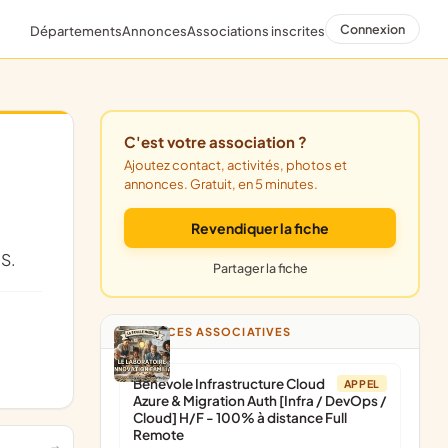
Connexion
Départements
Annonces
Associations inscrites
C'est votre association ?
Ajoutez contact, activités, photos et
annonces. Gratuit, en 5 minutes.
Revendiquer la fiche
S.
Partager la fiche
ANNONCES ASSOCIATIVES
Bénévole Infrastructure Cloud
APPEL
Azure & Migration Auth [Infra / DevOps /
Cloud] H/F - 100% à distance Full
Remote