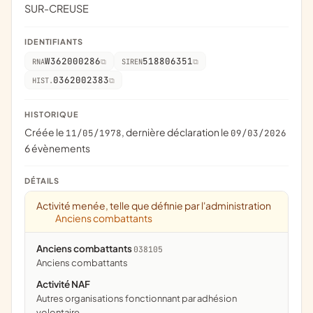
SUR-CREUSE
IDENTIFIANTS
W362000286
518806351
RNA
SIREN
0362002383
HIST.
HISTORIQUE
Créée le
, dernière déclaration le
11/05/1978
09/03/2026
6 évènements
DÉTAILS
Activité menée, telle que définie par l'administration
Anciens combattants
Anciens combattants
038105
anciens combattants
Activité NAF
Autres organisations fonctionnant par adhésion
volontaire