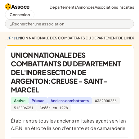
Assoce
Départements
Annonces
Associations inscrites
Connexion
Rechercher une association
Prissac
UNION NATIONALE DES COMBATTANTS DU DEPARTEMENT DE L'INDRE
UNION NATIONALE DES
COMBATTANTS DU DEPARTEMENT
DE L'INDRE SECTION DE
ARGENTON:CREUSE - SAINT-
MARCEL
Active
Prissac
Anciens combattants
W362000286
518806351
Créée en 1978
établir entre tous les anciens militaires ayant servi en
A.F.N. en étroite liaison d'entente et de camaraderie