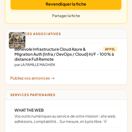
Revendiquer la fiche
Partager la fiche
ANNONCES ASSOCIATIVES
Bénévole Infrastructure Cloud Azure &
APPEL
Migration Auth [Infra / DevOps / Cloud] H/F - 100% à
distance Full Remote
par LA FAMILLE MAGHEN
Publiez vos annonces
->
SERVICES PARTENAIRES
WHAT THE WEB
Vos outils numériques au service de votre mission : site web,
adhésions, comptabilité… Sur mesure, et à prix libre. 💡