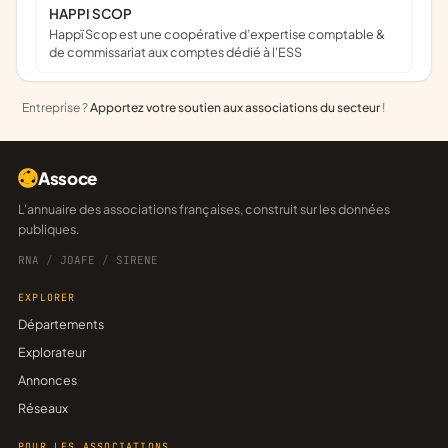
HAPPI SCOP
Happï Scop est une coopérative d’expertise comptable &
de commissariat aux comptes dédié à l'ESS
Entreprise ?
Apportez votre soutien aux associations du secteur
!
Assoce
L'annuaire des associations françaises, construit sur les données
publiques.
RNA
/
JOAFE
/
SIRENE
EXPLORER
Départements
Explorateur
Annonces
Réseaux
POUR LES ASSOCIATIONS