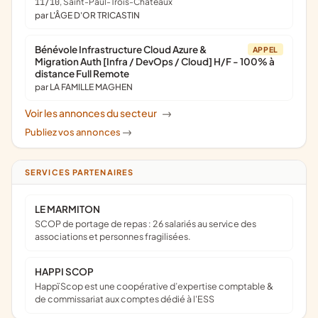
11/10
, Saint-Paul-Trois-Châteaux
par L'ÂGE D'OR TRICASTIN
Bénévole Infrastructure Cloud Azure &
APPEL
Migration Auth [Infra / DevOps / Cloud] H/F - 100% à
distance Full Remote
par LA FAMILLE MAGHEN
Voir les annonces du secteur
->
Publiez vos annonces
->
SERVICES PARTENAIRES
LE MARMITON
SCOP de portage de repas : 26 salariés au service des
associations et personnes fragilisées.
HAPPI SCOP
Happï Scop est une coopérative d’expertise comptable &
de commissariat aux comptes dédié à l'ESS