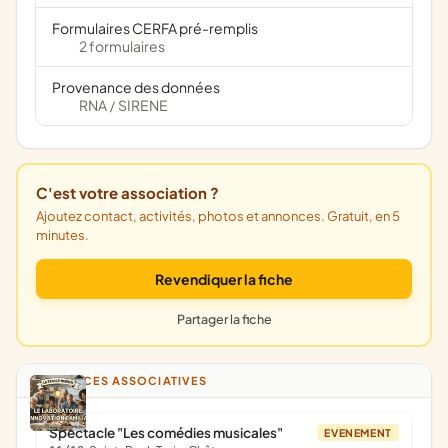
Formulaires CERFA pré-remplis
2 formulaires
Provenance des données
RNA
SIRENE
/
C'est votre association ?
Ajoutez contact, activités, photos et annonces. Gratuit, en 5
minutes.
Revendiquer la fiche
Partager la fiche
ANNONCES ASSOCIATIVES
Spectacle "Les comédies musicales"
EVENEMENT