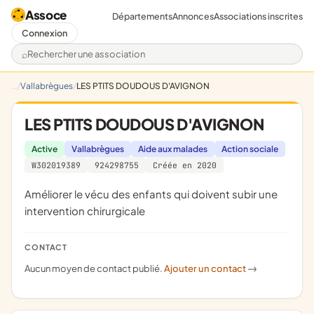
Assoce
Départements
Annonces
Associations inscrites
Connexion
Rechercher une association
Vallabrègues
LES PTITS DOUDOUS D'AVIGNON
LES PTITS DOUDOUS D'AVIGNON
Active
Vallabrègues
Aide aux malades
Action sociale
W302019389
924298755
Créée en 2020
améliorer le vécu des enfants qui doivent subir une
intervention chirurgicale
CONTACT
Aucun moyen de contact publié.
Ajouter un contact
->