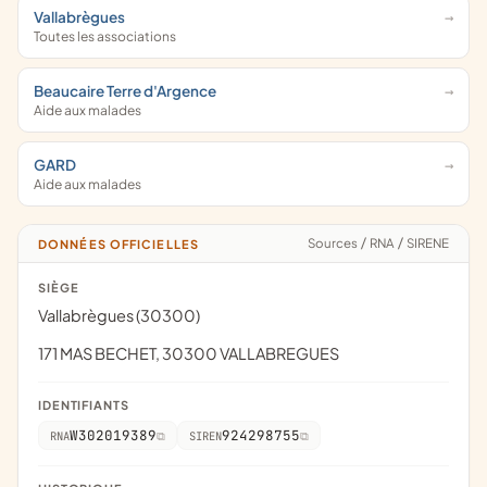
Vallabrègues
Toutes les associations
Beaucaire Terre d'Argence
Aide aux malades
GARD
Aide aux malades
Sources
/
RNA
/
SIRENE
DONNÉES OFFICIELLES
SIÈGE
Vallabrègues (30300)
171 MAS BECHET, 30300 VALLABREGUES
IDENTIFIANTS
W302019389
924298755
RNA
SIREN