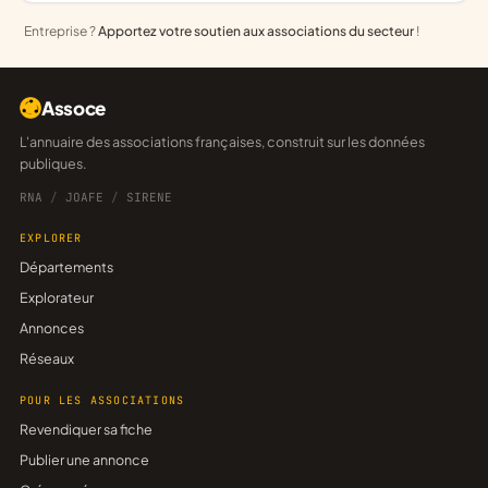
Entreprise ?
Apportez votre soutien aux associations du secteur
!
Assoce
L'annuaire des associations françaises, construit sur les données
publiques.
RNA
/
JOAFE
/
SIRENE
EXPLORER
Départements
Explorateur
Annonces
Réseaux
POUR LES ASSOCIATIONS
Revendiquer sa fiche
Publier une annonce