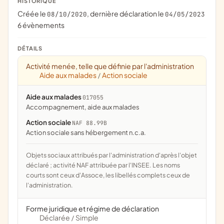
HISTORIQUE
Créée le
, dernière déclaration le
08/10/2020
04/05/2023
6 évènements
DÉTAILS
Activité menée, telle que définie par l'administration
Aide aux malades
Action sociale
/
Aide aux malades
017055
accompagnement, aide aux malades
Action sociale
NAF 88.99B
Action sociale sans hébergement n.c.a.
Objets sociaux attribués par l'administration d'après l'objet
déclaré ; activité NAF attribuée par l'INSEE. Les noms
courts sont ceux d'Assoce, les libellés complets ceux de
l'administration.
Forme juridique et régime de déclaration
Déclarée
Simple
/