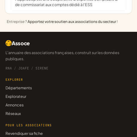
de commissariat aux comptes dédié à l'ESS
Entreprise ?
Apportez votre soutien aux associations du secteur
!
Assoce
L'annuaire des associations françaises, construit sur les données
publiques.
RNA
/
JOAFE
/
SIRENE
EXPLORER
Départements
Explorateur
Annonces
Réseaux
POUR LES ASSOCIATIONS
Revendiquer sa fiche