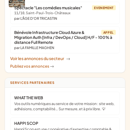
Spectacle "Les comédies musicales"
EVENEMENT
11/10
, Saint-Paul-Trois-Châteaux
par L'ÂGE D'OR TRICASTIN
Bénévole Infrastructure Cloud Azure &
APPEL
Migration Auth [Infra / DevOps / Cloud] H/F - 100% à
distance Full Remote
par LA FAMILLE MAGHEN
Voir les annonces du secteur
->
Publiez vos annonces
->
SERVICES PARTENAIRES
WHAT THE WEB
Vos outils numériques au service de votre mission : site web,
adhésions, comptabilité… Sur mesure, et à prix libre. 💡
HAPPI SCOP
Happï Scop est une coopérative d’expertise comptable &