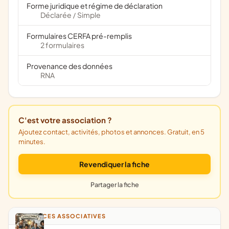
Forme juridique et régime de déclaration
Déclarée
Simple
/
Formulaires CERFA pré-remplis
2 formulaires
Provenance des données
RNA
C'est votre association ?
Ajoutez contact, activités, photos et annonces. Gratuit, en 5
minutes.
Revendiquer la fiche
Partager la fiche
ANNONCES ASSOCIATIVES