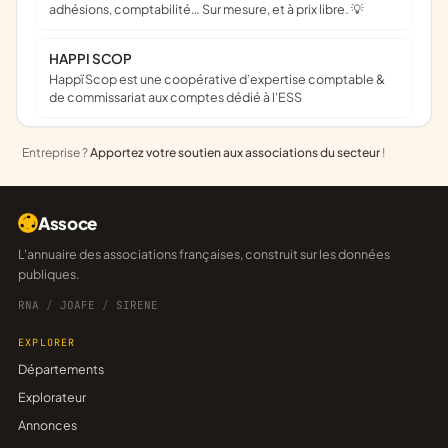
adhésions, comptabilité… Sur mesure, et à prix libre. 💡
HAPPI SCOP
Happï Scop est une coopérative d’expertise comptable &
de commissariat aux comptes dédié à l'ESS
Entreprise ?
Apportez votre soutien aux associations du secteur
!
Assoce
L'annuaire des associations françaises, construit sur les données
publiques.
RNA
/
JOAFE
/
SIRENE
EXPLORER
Départements
Explorateur
Annonces