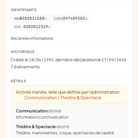
IDENTIFIANTS
W302011588
397489303
RNA
SIREN
0302012329
HIST.
Anciennes informations
HISTORIQUE
Créée le
, dernière déclaration le
18/06/1992
17/09/2020
7 évènements
DÉTAILS
Activité menée, telle que définie par l'administration
Communication
Théâtre & Spectacle
/
Communication
005000
information communication
Théâtre & Spectacle
006070
théâtre, marionnettes, cirque, spectacles de variété