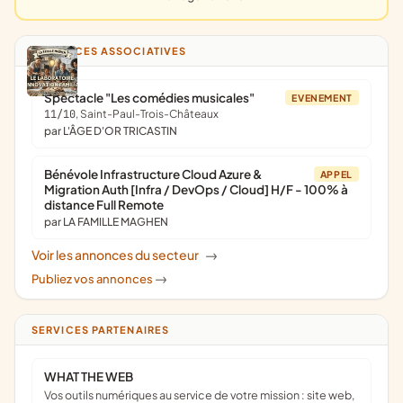
ANNONCES ASSOCIATIVES
Spectacle "Les comédies musicales"
EVENEMENT
11/10
, Saint-Paul-Trois-Châteaux
par L'ÂGE D'OR TRICASTIN
Bénévole Infrastructure Cloud Azure &
APPEL
Migration Auth [Infra / DevOps / Cloud] H/F - 100% à
distance Full Remote
par LA FAMILLE MAGHEN
Voir les annonces du secteur
->
Publiez vos annonces
->
SERVICES PARTENAIRES
WHAT THE WEB
Vos outils numériques au service de votre mission : site web,