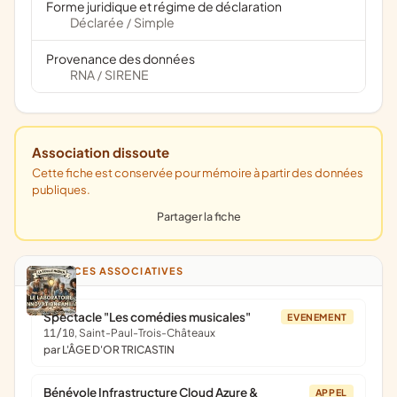
Forme juridique et régime de déclaration
Déclarée
Simple
/
Provenance des données
RNA
SIRENE
/
Association dissoute
Cette fiche est conservée pour mémoire à partir des données
publiques.
Partager la fiche
ANNONCES ASSOCIATIVES
Spectacle "Les comédies musicales"
EVENEMENT
11/10
, Saint-Paul-Trois-Châteaux
par L'ÂGE D'OR TRICASTIN
Bénévole Infrastructure Cloud Azure &
APPEL