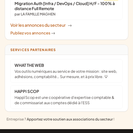
Migration Auth [Infra / DevOps / Cloud] H/F - 100% à
distance Full Remote
par LA FAMILLE MAGHEN
Voir les annonces du secteur
->
Publiez vos annonces
->
SERVICES PARTENAIRES
WHAT THE WEB
Vos outils numériques au service de votre mission : site web,
adhésions, comptabilité… Sur mesure, et à prix libre. 💡
HAPPI SCOP
Happï Scop est une coopérative d’expertise comptable &
de commissariat aux comptes dédié à l'ESS
Entreprise ?
Apportez votre soutien aux associations du secteur
!