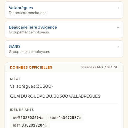
Vallabrègues
Toutes les associations
Beaucaire Terre d'Argence
Groupement employeurs
GARD
Groupement employeurs
Sources
/
RNA
/
SIRENE
DONNÉES OFFICIELLES
SIÈGE
Vallabrègues (30300)
QUAI DU ROUDADOU, 30300 VALLABREGUES
IDENTIFIANTS
W302008694
440472587
RNA
SIREN
0302019204
HIST.