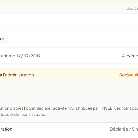
Sourc
4
ration le
4 évèn
12/03/2009
r l'administration
Sociocult
ts ceux de l'administration.
aration
Déclarée
Si
/