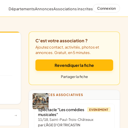
Connexion
Départements
Annonces
Associations inscrites
C'est votre association ?
Ajoutez contact, activités, photos et
annonces. Gratuit, en 5 minutes.
Revendiquer la fiche
Partager la fiche
ANNONCES ASSOCIATIVES
Spectacle "Les comédies
EVENEMENT
musicales"
11/10
, Saint-Paul-Trois-Châteaux
par L'ÂGE D'OR TRICASTIN