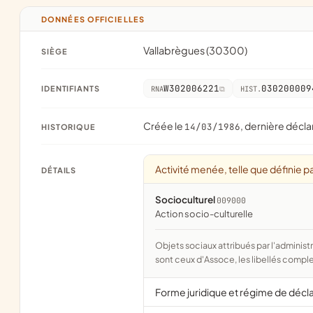
DONNÉES OFFICIELLES
Vallabrègues (30300)
SIÈGE
W302006221
030200009
IDENTIFIANTS
RNA
HIST.
Créée le
, dernière décla
14/03/1986
HISTORIQUE
Activité menée, telle que définie pa
DÉTAILS
Socioculturel
009000
action socio-culturelle
Objets sociaux attribués par l'administration d'après l'objet déclaré ; activité NAF attribuée par l'INSEE. Les noms courts
sont ceux d'Assoce, les libellés comple
Forme juridique et régime de décl