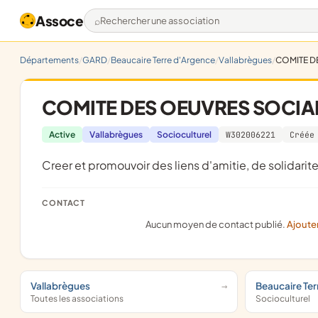
Assoce
Rechercher une association
Départements
GARD
Beaucaire Terre d'Argence
Vallabrègues
COMITE D
COMITE DES OEUVRES SOCI
Active
Vallabrègues
Socioculturel
W302006221
Créée
Creer et promouvoir des liens d'amitie, de solidari
CONTACT
Aucun moyen de contact publié.
Ajoute
Vallabrègues
Beaucaire Ter
Toutes les associations
Socioculturel