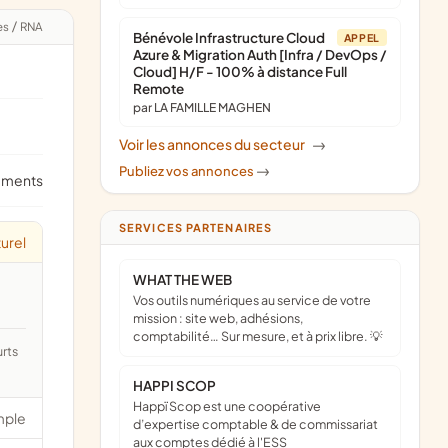
es
/
RNA
Bénévole Infrastructure Cloud
APPEL
Azure & Migration Auth [Infra / DevOps /
Cloud] H/F - 100% à distance Full
Remote
par LA FAMILLE MAGHEN
Voir les annonces du secteur
->
Publiez vos annonces
->
ements
SERVICES PARTENAIRES
urel
WHAT THE WEB
Vos outils numériques au service de votre
mission : site web, adhésions,
comptabilité… Sur mesure, et à prix libre. 💡
HAPPI SCOP
Happï Scop est une coopérative
mple
d’expertise comptable & de commissariat
aux comptes dédié à l'ESS