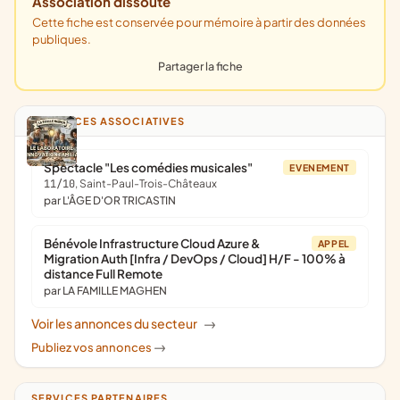
Association dissoute
Cette fiche est conservée pour mémoire à partir des données
publiques.
Partager la fiche
ANNONCES ASSOCIATIVES
Spectacle "Les comédies musicales"
EVENEMENT
11/10
, Saint-Paul-Trois-Châteaux
par L'ÂGE D'OR TRICASTIN
Bénévole Infrastructure Cloud Azure &
APPEL
Migration Auth [Infra / DevOps / Cloud] H/F - 100% à
distance Full Remote
par LA FAMILLE MAGHEN
Voir les annonces du secteur
->
Publiez vos annonces
->
SERVICES PARTENAIRES