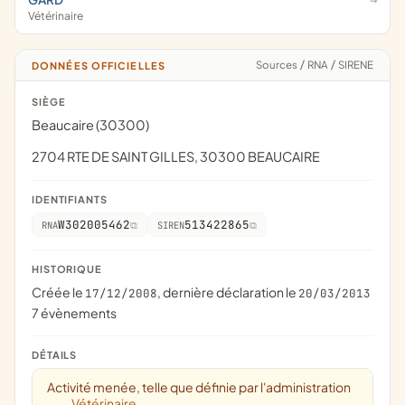
Vétérinaire
Sources
/
RNA
/
SIRENE
DONNÉES OFFICIELLES
SIÈGE
Beaucaire (30300)
2704 RTE DE SAINT GILLES, 30300 BEAUCAIRE
IDENTIFIANTS
W302005462
513422865
RNA
SIREN
HISTORIQUE
Créée le
, dernière déclaration le
17/12/2008
20/03/2013
7 évènements
DÉTAILS
Activité menée, telle que définie par l'administration
Vétérinaire