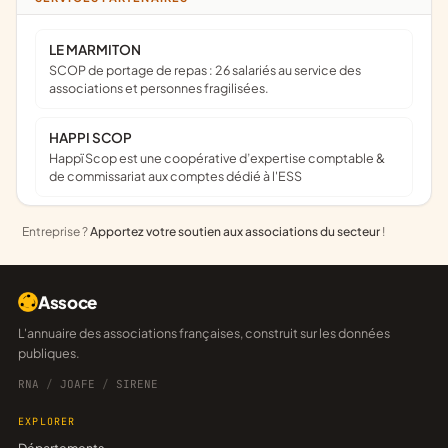
LE MARMITON
SCOP de portage de repas : 26 salariés au service des
associations et personnes fragilisées.
HAPPI SCOP
Happï Scop est une coopérative d’expertise comptable &
de commissariat aux comptes dédié à l'ESS
Entreprise ?
Apportez votre soutien aux associations du secteur
!
Assoce
L'annuaire des associations françaises, construit sur les données
publiques.
RNA
/
JOAFE
/
SIRENE
EXPLORER